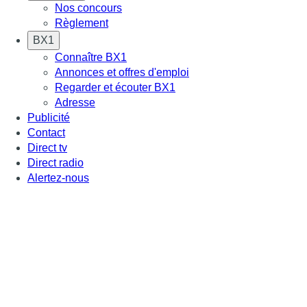
Nos concours
Règlement
BX1
Connaître BX1
Annonces et offres d'emploi
Regarder et écouter BX1
Adresse
Publicité
Contact
Direct tv
Direct radio
Alertez-nous