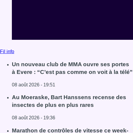
Fil info
Un nouveau club de MMA ouvre ses portes
à Evere : “C’est pas comme on voit à la télé”
08 août 2026 - 19:51
Lire l'article Un nouveau club de MMA ouvre ses portes à E
Au Moeraske, Bart Hanssens recense des
insectes de plus en plus rares
08 août 2026 - 19:36
Lire l'article Au Moeraske, Bart Hanssens recense des ins
Marathon de contrôles de vitesse ce week-