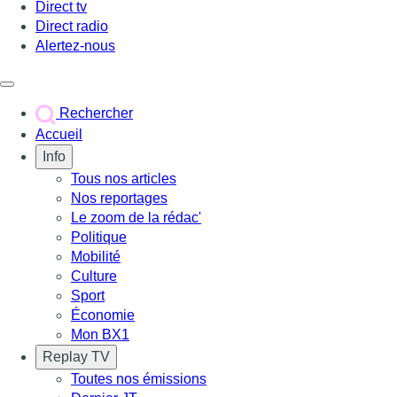
Direct tv
Direct radio
Alertez-nous
Déclencher le menu
Rechercher
Accueil
Info
Tous nos articles
Nos reportages
Le zoom de la rédac'
Politique
Mobilité
Culture
Sport
Économie
Mon BX1
Replay TV
Toutes nos émissions