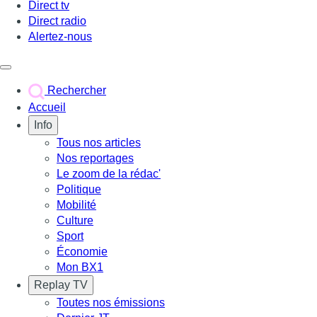
Direct tv
Direct radio
Alertez-nous
Déclencher le menu
Rechercher
Accueil
Info
Tous nos articles
Nos reportages
Le zoom de la rédac'
Politique
Mobilité
Culture
Sport
Économie
Mon BX1
Replay TV
Toutes nos émissions