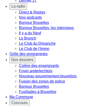
Dernier JT
La radio
Direct & Replay
Nos podcasts
Bonjour Bruxelles
Bonjour Bruxelles: les interviews
Il y a du Neuf
Le Brunch
Le Club du Dimanche
Le Club de l'Immo
Grille des programmes
Nos dossiers
Colère des enseignants
Foyer anderlechtois
Nouveau gouvernement bruxellois
Fusion des zones de police
Bonjour Bruxelles
Fusillades à Bruxelles
Ma Commune
Concours