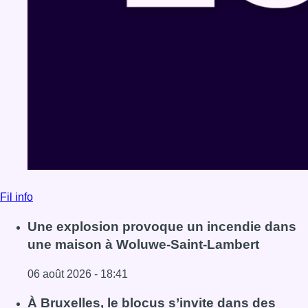
Fil info
Une explosion provoque un incendie dans
une maison à Woluwe-Saint-Lambert
06 août 2026 - 18:41
Lire l'article Une explosion provoque un incendie dans 
À Bruxelles, le blocus s’invite dans des