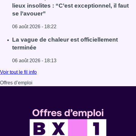
lieux insolites : “C’est exceptionnel, il faut
se l’avouer”
06 août 2026 - 18:22
Lire l'article À Bruxelles, le blocus s’invite dans des lieux i
La vague de chaleur est officiellement
terminée
06 août 2026 - 18:13
Lire l'article La vague de chaleur est officiellement termin
Voir tout le fil info
Offres d’emploi