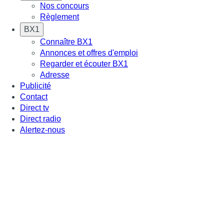
Nos concours
Règlement
BX1
Connaître BX1
Annonces et offres d'emploi
Regarder et écouter BX1
Adresse
Publicité
Contact
Direct tv
Direct radio
Alertez-nous