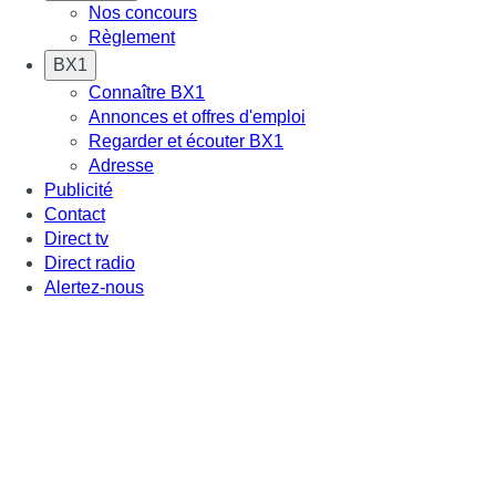
Nos concours
Règlement
BX1
Connaître BX1
Annonces et offres d'emploi
Regarder et écouter BX1
Adresse
Publicité
Contact
Direct tv
Direct radio
Alertez-nous