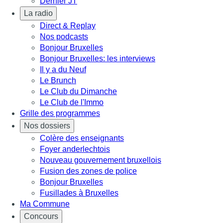
Dernier JT
La radio
Direct & Replay
Nos podcasts
Bonjour Bruxelles
Bonjour Bruxelles: les interviews
Il y a du Neuf
Le Brunch
Le Club du Dimanche
Le Club de l'Immo
Grille des programmes
Nos dossiers
Colère des enseignants
Foyer anderlechtois
Nouveau gouvernement bruxellois
Fusion des zones de police
Bonjour Bruxelles
Fusillades à Bruxelles
Ma Commune
Concours