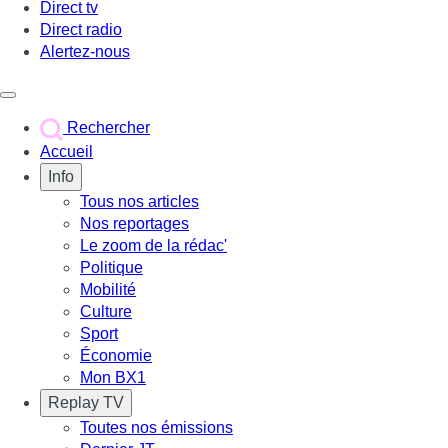
Direct tv
Direct radio
Alertez-nous
Déclencher le menu
Rechercher
Accueil
Info
Tous nos articles
Nos reportages
Le zoom de la rédac'
Politique
Mobilité
Culture
Sport
Économie
Mon BX1
Replay TV
Toutes nos émissions