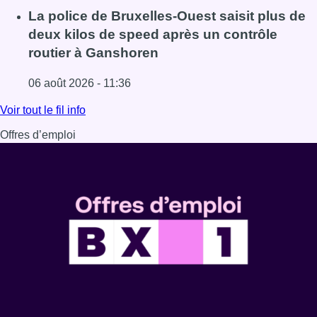
Lire l'article Le trafic ferroviaire adapté à Bruxelles du 8
La police de Bruxelles-Ouest saisit plus de
deux kilos de speed après un contrôle
routier à Ganshoren
06 août 2026 - 11:36
Lire l'article La police de Bruxelles-Ouest saisit plus de
Voir tout le fil info
Offres d’emploi