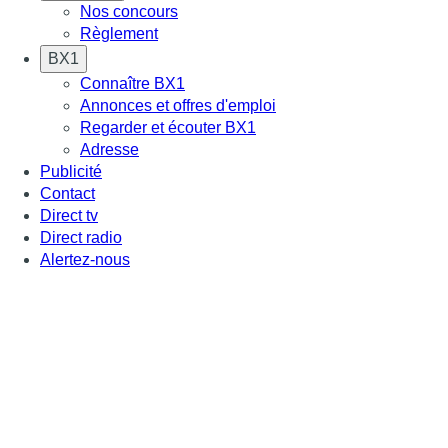
Nos concours
Règlement
BX1
Connaître BX1
Annonces et offres d'emploi
Regarder et écouter BX1
Adresse
Publicité
Contact
Direct tv
Direct radio
Alertez-nous