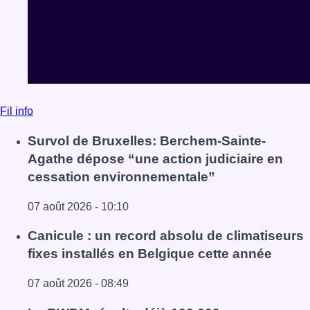
Fil info
Survol de Bruxelles: Berchem-Sainte-
Agathe dépose “une action judiciaire en
cessation environnementale”
07 août 2026 - 10:10
Lire l'article Survol de Bruxelles: Berchem-Sainte-Agathe
Canicule : un record absolu de climatiseurs
fixes installés en Belgique cette année
07 août 2026 - 08:49
Lire l'article Canicule : un record absolu de climatiseurs f