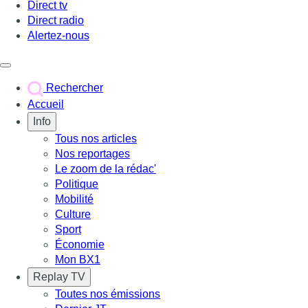
Direct tv
Direct radio
Alertez-nous
Déclencher le menu
Rechercher
Accueil
Info
Tous nos articles
Nos reportages
Le zoom de la rédac'
Politique
Mobilité
Culture
Sport
Économie
Mon BX1
Replay TV
Toutes nos émissions