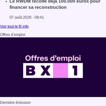
Le RWDM récolte déjà 100.000 euros pour
financer sa reconstruction
07 août 2026 - 08:41
Lire l'article Le RWDM récolte déjà 100.000 euros pour fi
Voir tout le fil info
Offres d’emploi
Dernière émission