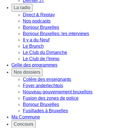
Dernier JT
La radio
Direct & Replay
Nos podcasts
Bonjour Bruxelles
Bonjour Bruxelles: les interviews
Il y a du Neuf
Le Brunch
Le Club du Dimanche
Le Club de l'Immo
Grille des programmes
Nos dossiers
Colère des enseignants
Foyer anderlechtois
Nouveau gouvernement bruxellois
Fusion des zones de police
Bonjour Bruxelles
Fusillades à Bruxelles
Ma Commune
Concours