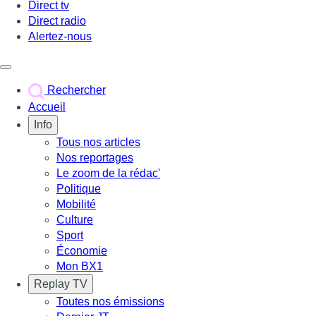
Direct tv
Direct radio
Alertez-nous
Déclencher le menu
Rechercher
Accueil
Info
Tous nos articles
Nos reportages
Le zoom de la rédac'
Politique
Mobilité
Culture
Sport
Économie
Mon BX1
Replay TV
Toutes nos émissions