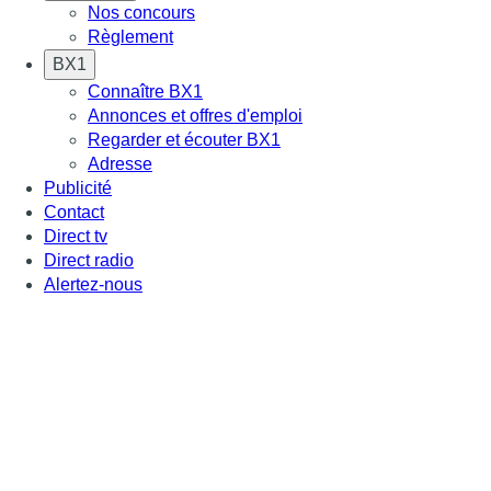
Nos concours
Règlement
BX1
Connaître BX1
Annonces et offres d'emploi
Regarder et écouter BX1
Adresse
Publicité
Contact
Direct tv
Direct radio
Alertez-nous