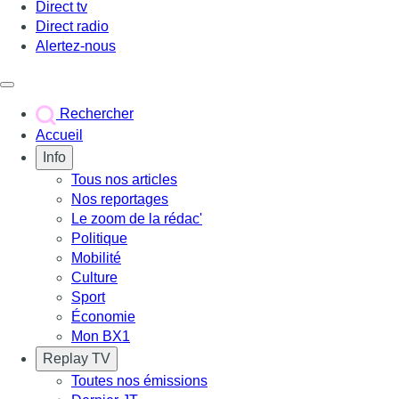
Direct tv
Direct radio
Alertez-nous
Déclencher le menu
Rechercher
Accueil
Info
Tous nos articles
Nos reportages
Le zoom de la rédac'
Politique
Mobilité
Culture
Sport
Économie
Mon BX1
Replay TV
Toutes nos émissions