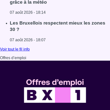
grâce à la météo
07 août 2026 - 18:14
Lire l'article Foire du Midi: les visiteurs au rendez-vous g
Les Bruxellois respectent mieux les zones
30 ?
07 août 2026 - 18:07
Lire l'article Les Bruxellois respectent mieux les zones 30
Voir tout le fil info
Offres d’emploi