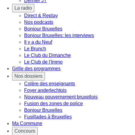
Dernier JT
La radio
Direct & Replay
Nos podcasts
Bonjour Bruxelles
Bonjour Bruxelles: les interviews
Il y a du Neuf
Le Brunch
Le Club du Dimanche
Le Club de l'Immo
Grille des programmes
Nos dossiers
Colère des enseignants
Foyer anderlechtois
Nouveau gouvernement bruxellois
Fusion des zones de police
Bonjour Bruxelles
Fusillades à Bruxelles
Ma Commune
Concours