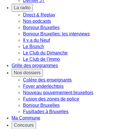
Dernier JT
La radio
Direct & Replay
Nos podcasts
Bonjour Bruxelles
Bonjour Bruxelles: les interviews
Il y a du Neuf
Le Brunch
Le Club du Dimanche
Le Club de l'Immo
Grille des programmes
Nos dossiers
Colère des enseignants
Foyer anderlechtois
Nouveau gouvernement bruxellois
Fusion des zones de police
Bonjour Bruxelles
Fusillades à Bruxelles
Ma Commune
Concours