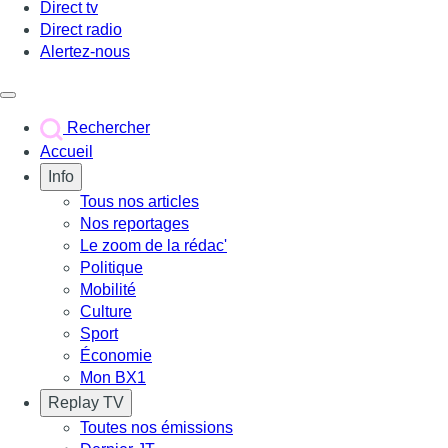
Direct tv
Direct radio
Alertez-nous
Déclencher le menu
Rechercher
Accueil
Info
Tous nos articles
Nos reportages
Le zoom de la rédac'
Politique
Mobilité
Culture
Sport
Économie
Mon BX1
Replay TV
Toutes nos émissions