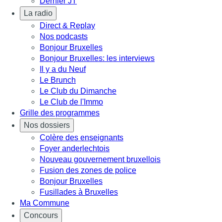
Dernier JT
La radio
Direct & Replay
Nos podcasts
Bonjour Bruxelles
Bonjour Bruxelles: les interviews
Il y a du Neuf
Le Brunch
Le Club du Dimanche
Le Club de l'Immo
Grille des programmes
Nos dossiers
Colère des enseignants
Foyer anderlechtois
Nouveau gouvernement bruxellois
Fusion des zones de police
Bonjour Bruxelles
Fusillades à Bruxelles
Ma Commune
Concours