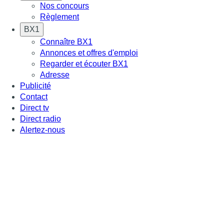
Nos concours
Règlement
BX1
Connaître BX1
Annonces et offres d'emploi
Regarder et écouter BX1
Adresse
Publicité
Contact
Direct tv
Direct radio
Alertez-nous