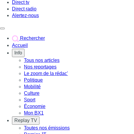
Direct tv
Direct radio
Alertez-nous
Déclencher le menu
Rechercher
Accueil
Info
Tous nos articles
Nos reportages
Le zoom de la rédac'
Politique
Mobilité
Culture
Sport
Économie
Mon BX1
Replay TV
Toutes nos émissions