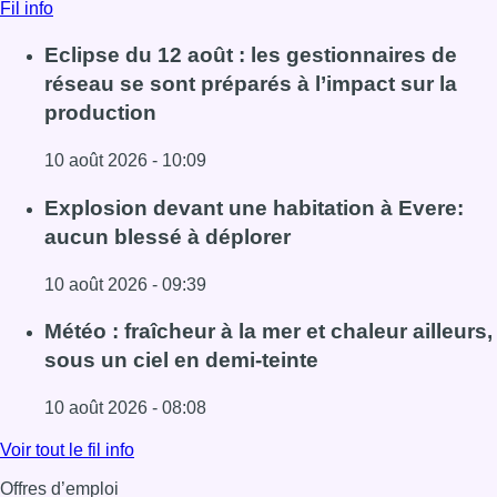
Fil info
Eclipse du 12 août : les gestionnaires de
réseau se sont préparés à l’impact sur la
production
10 août 2026 - 10:09
Lire l'article Eclipse du 12 août : les gestionnaires de rés
Explosion devant une habitation à Evere:
aucun blessé à déplorer
10 août 2026 - 09:39
Lire l'article Explosion devant une habitation à Evere: au
Météo : fraîcheur à la mer et chaleur ailleurs,
sous un ciel en demi-teinte
10 août 2026 - 08:08
Lire l'article Météo : fraîcheur à la mer et chaleur ailleurs,
Voir tout le fil info
Offres d’emploi