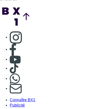
Back to top
Consulter page Instagram
Consulter page Facebook
Consulter Youtube
Consulter TikTok
Nous rejoindre sur Whatsapp
S'abonner à notre newsletter
Connaître BX1
Publicité