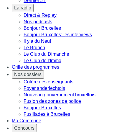
Dernier JT
La radio
Direct & Replay
Nos podcasts
Bonjour Bruxelles
Bonjour Bruxelles: les interviews
Il y a du Neuf
Le Brunch
Le Club du Dimanche
Le Club de l'Immo
Grille des programmes
Nos dossiers
Colère des enseignants
Foyer anderlechtois
Nouveau gouvernement bruxellois
Fusion des zones de police
Bonjour Bruxelles
Fusillades à Bruxelles
Ma Commune
Concours