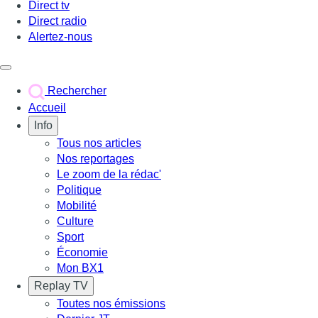
Direct tv
Direct radio
Alertez-nous
Déclencher le menu
Rechercher
Accueil
Info
Tous nos articles
Nos reportages
Le zoom de la rédac'
Politique
Mobilité
Culture
Sport
Économie
Mon BX1
Replay TV
Toutes nos émissions