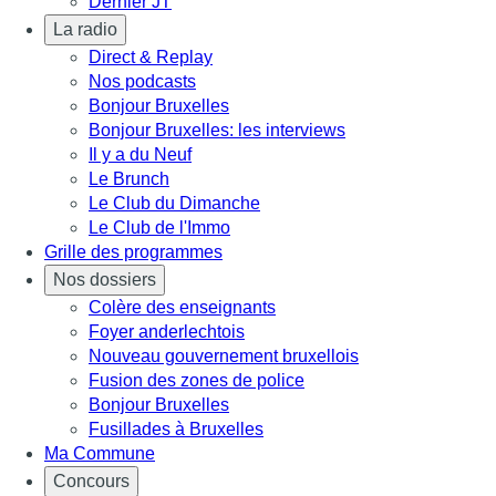
Dernier JT
La radio
Direct & Replay
Nos podcasts
Bonjour Bruxelles
Bonjour Bruxelles: les interviews
Il y a du Neuf
Le Brunch
Le Club du Dimanche
Le Club de l'Immo
Grille des programmes
Nos dossiers
Colère des enseignants
Foyer anderlechtois
Nouveau gouvernement bruxellois
Fusion des zones de police
Bonjour Bruxelles
Fusillades à Bruxelles
Ma Commune
Concours