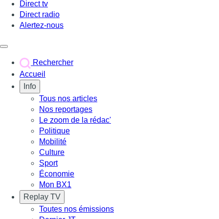
Direct tv
Direct radio
Alertez-nous
Déclencher le menu
Rechercher
Accueil
Info
Tous nos articles
Nos reportages
Le zoom de la rédac'
Politique
Mobilité
Culture
Sport
Économie
Mon BX1
Replay TV
Toutes nos émissions