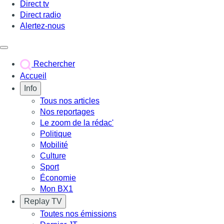
Direct tv
Direct radio
Alertez-nous
Déclencher le menu
Rechercher
Accueil
Info
Tous nos articles
Nos reportages
Le zoom de la rédac'
Politique
Mobilité
Culture
Sport
Économie
Mon BX1
Replay TV
Toutes nos émissions