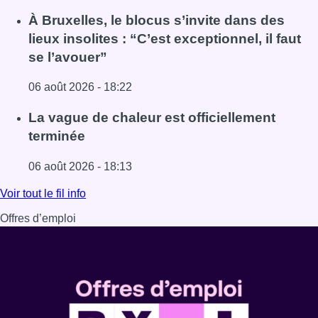
Lire l'article Une explosion provoque un incendie dans 
À Bruxelles, le blocus s’invite dans des
lieux insolites : “C’est exceptionnel, il faut
se l’avouer”
06 août 2026 - 18:22
Lire l'article À Bruxelles, le blocus s’invite dans des lieux i
La vague de chaleur est officiellement
terminée
06 août 2026 - 18:13
Lire l'article La vague de chaleur est officiellement termin
Voir tout le fil info
Offres d’emploi