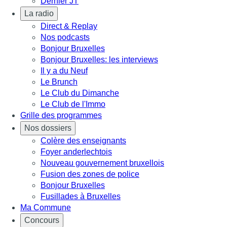
Dernier JT
La radio
Direct & Replay
Nos podcasts
Bonjour Bruxelles
Bonjour Bruxelles: les interviews
Il y a du Neuf
Le Brunch
Le Club du Dimanche
Le Club de l'Immo
Grille des programmes
Nos dossiers
Colère des enseignants
Foyer anderlechtois
Nouveau gouvernement bruxellois
Fusion des zones de police
Bonjour Bruxelles
Fusillades à Bruxelles
Ma Commune
Concours