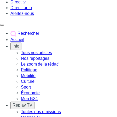
Direct tv
Direct radio
Alertez-nous
Déclencher le menu
Rechercher
Accueil
Info
Tous nos articles
Nos reportages
Le zoom de la rédac'
Politique
Mobilité
Culture
Sport
Économie
Mon BX1
Replay TV
Toutes nos émissions