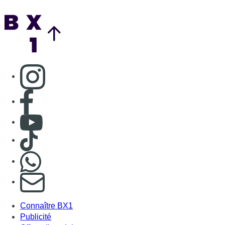
Back to top
Consulter page Instagram
Consulter page Facebook
Consulter Youtube
Consulter TikTok
Nous rejoindre sur Whatsapp
S'abonner à notre newsletter
Connaître BX1
Publicité