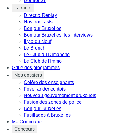
Dernier JT
La radio
Direct & Replay
Nos podcasts
Bonjour Bruxelles
Bonjour Bruxelles: les interviews
Il y a du Neuf
Le Brunch
Le Club du Dimanche
Le Club de l'Immo
Grille des programmes
Nos dossiers
Colère des enseignants
Foyer anderlechtois
Nouveau gouvernement bruxellois
Fusion des zones de police
Bonjour Bruxelles
Fusillades à Bruxelles
Ma Commune
Concours