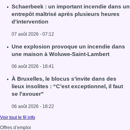
Schaerbeek : un important incendie dans un
entrepôt maîtrisé après plusieurs heures
d’intervention
07 août 2026 - 07:12
Lire l'article Schaerbeek : un important incendie dans un 
Une explosion provoque un incendie dans
une maison à Woluwe-Saint-Lambert
06 août 2026 - 18:41
Lire l'article Une explosion provoque un incendie dans 
À Bruxelles, le blocus s’invite dans des
lieux insolites : “C’est exceptionnel, il faut
se l’avouer”
06 août 2026 - 18:22
Lire l'article À Bruxelles, le blocus s’invite dans des lieux i
Voir tout le fil info
Offres d’emploi