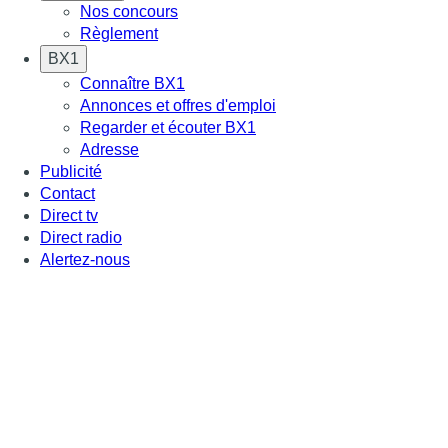
Nos concours
Règlement
BX1
Connaître BX1
Annonces et offres d'emploi
Regarder et écouter BX1
Adresse
Publicité
Contact
Direct tv
Direct radio
Alertez-nous