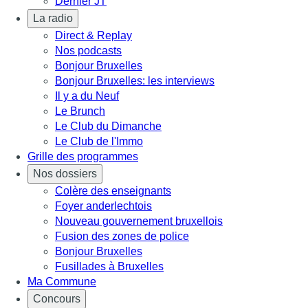
Dernier JT
La radio
Direct & Replay
Nos podcasts
Bonjour Bruxelles
Bonjour Bruxelles: les interviews
Il y a du Neuf
Le Brunch
Le Club du Dimanche
Le Club de l'Immo
Grille des programmes
Nos dossiers
Colère des enseignants
Foyer anderlechtois
Nouveau gouvernement bruxellois
Fusion des zones de police
Bonjour Bruxelles
Fusillades à Bruxelles
Ma Commune
Concours