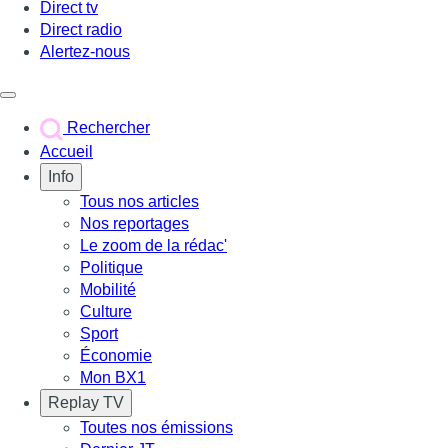
Direct tv
Direct radio
Alertez-nous
Déclencher le menu
Rechercher
Accueil
Info
Tous nos articles
Nos reportages
Le zoom de la rédac'
Politique
Mobilité
Culture
Sport
Économie
Mon BX1
Replay TV
Toutes nos émissions