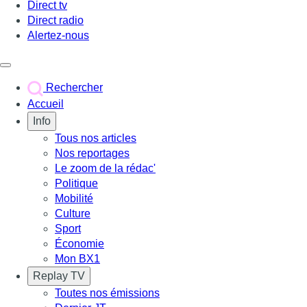
Direct tv
Direct radio
Alertez-nous
Déclencher le menu
Rechercher
Accueil
Info
Tous nos articles
Nos reportages
Le zoom de la rédac'
Politique
Mobilité
Culture
Sport
Économie
Mon BX1
Replay TV
Toutes nos émissions