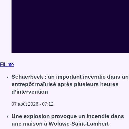
Fil info
Schaerbeek : un important incendie dans un
entrepôt maîtrisé après plusieurs heures
d’intervention
07 août 2026 - 07:12
Lire l'article Schaerbeek : un important incendie dans un 
Une explosion provoque un incendie dans
une maison à Woluwe-Saint-Lambert