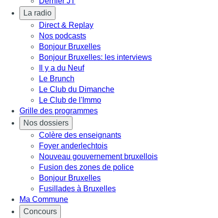
Dernier JT
La radio
Direct & Replay
Nos podcasts
Bonjour Bruxelles
Bonjour Bruxelles: les interviews
Il y a du Neuf
Le Brunch
Le Club du Dimanche
Le Club de l'Immo
Grille des programmes
Nos dossiers
Colère des enseignants
Foyer anderlechtois
Nouveau gouvernement bruxellois
Fusion des zones de police
Bonjour Bruxelles
Fusillades à Bruxelles
Ma Commune
Concours