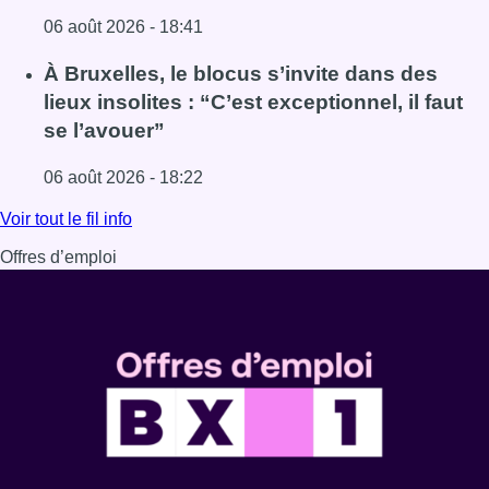
06 août 2026 - 18:41
Lire l'article Une explosion provoque un incendie dans 
À Bruxelles, le blocus s’invite dans des
lieux insolites : “C’est exceptionnel, il faut
se l’avouer”
06 août 2026 - 18:22
Lire l'article À Bruxelles, le blocus s’invite dans des lieux i
Voir tout le fil info
Offres d’emploi