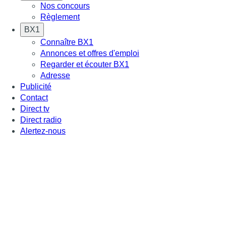
Nos concours
Règlement
BX1
Connaître BX1
Annonces et offres d'emploi
Regarder et écouter BX1
Adresse
Publicité
Contact
Direct tv
Direct radio
Alertez-nous