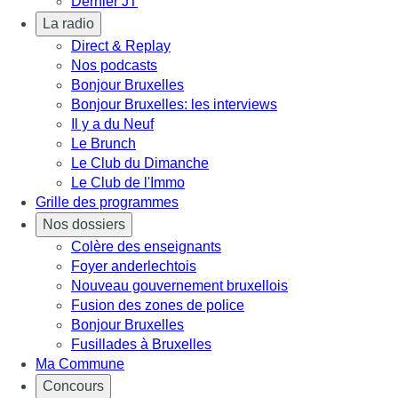
Dernier JT
La radio
Direct & Replay
Nos podcasts
Bonjour Bruxelles
Bonjour Bruxelles: les interviews
Il y a du Neuf
Le Brunch
Le Club du Dimanche
Le Club de l'Immo
Grille des programmes
Nos dossiers
Colère des enseignants
Foyer anderlechtois
Nouveau gouvernement bruxellois
Fusion des zones de police
Bonjour Bruxelles
Fusillades à Bruxelles
Ma Commune
Concours