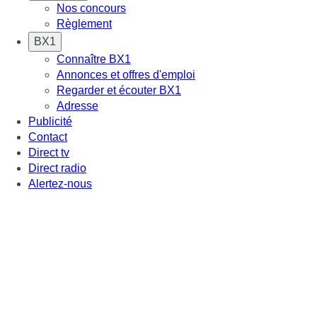
Nos concours
Règlement
BX1
Connaître BX1
Annonces et offres d'emploi
Regarder et écouter BX1
Adresse
Publicité
Contact
Direct tv
Direct radio
Alertez-nous