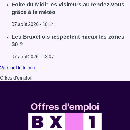
Lire l'article Pizza Nizar: un coup de pub inattendu grâce à
Foire du Midi: les visiteurs au rendez-vous
grâce à la météo
07 août 2026 - 18:14
Lire l'article Foire du Midi: les visiteurs au rendez-vous g
Les Bruxellois respectent mieux les zones
30 ?
07 août 2026 - 18:07
Lire l'article Les Bruxellois respectent mieux les zones 30
Voir tout le fil info
Offres d’emploi