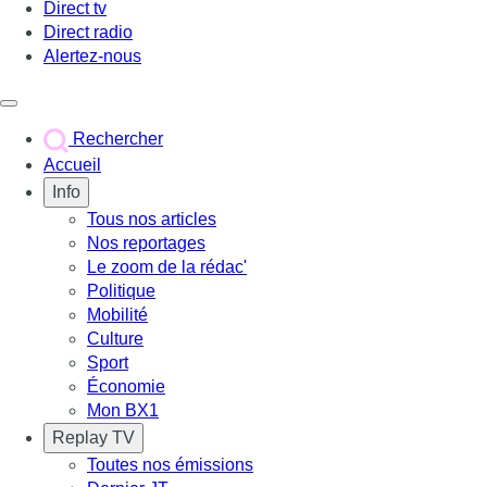
Direct tv
Direct radio
Alertez-nous
Déclencher le menu
Rechercher
Accueil
Info
Tous nos articles
Nos reportages
Le zoom de la rédac'
Politique
Mobilité
Culture
Sport
Économie
Mon BX1
Replay TV
Toutes nos émissions