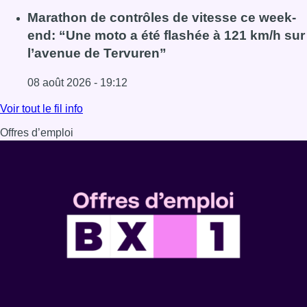
Lire l'article Au Moeraske, Bart Hanssens recense des ins
Marathon de contrôles de vitesse ce week-
end: “Une moto a été flashée à 121 km/h sur
l’avenue de Tervuren”
08 août 2026 - 19:12
Lire l'article Marathon de contrôles de vitesse ce week-e
Voir tout le fil info
Offres d’emploi