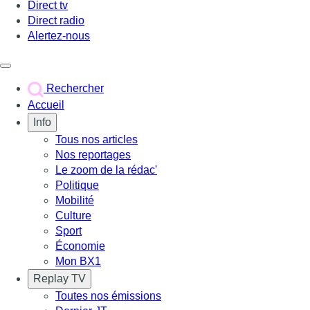
Direct tv
Direct radio
Alertez-nous
Déclencher le menu
Rechercher
Accueil
Info
Tous nos articles
Nos reportages
Le zoom de la rédac'
Politique
Mobilité
Culture
Sport
Économie
Mon BX1
Replay TV
Toutes nos émissions