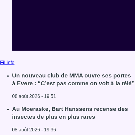
Fil info
Un nouveau club de MMA ouvre ses portes
à Evere : “C’est pas comme on voit à la télé”
08 août 2026 - 19:51
Lire l'article Un nouveau club de MMA ouvre ses portes à E
Au Moeraske, Bart Hanssens recense des
insectes de plus en plus rares
08 août 2026 - 19:36