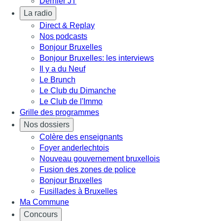
Dernier JT
La radio
Direct & Replay
Nos podcasts
Bonjour Bruxelles
Bonjour Bruxelles: les interviews
Il y a du Neuf
Le Brunch
Le Club du Dimanche
Le Club de l'Immo
Grille des programmes
Nos dossiers
Colère des enseignants
Foyer anderlechtois
Nouveau gouvernement bruxellois
Fusion des zones de police
Bonjour Bruxelles
Fusillades à Bruxelles
Ma Commune
Concours