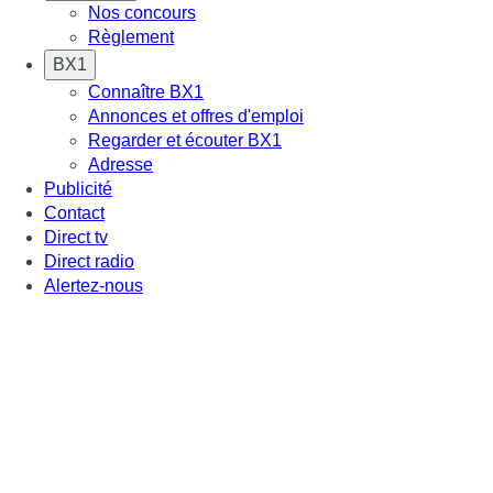
Nos concours
Règlement
BX1
Connaître BX1
Annonces et offres d'emploi
Regarder et écouter BX1
Adresse
Publicité
Contact
Direct tv
Direct radio
Alertez-nous