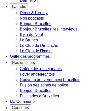
Dernier JT
La radio
Direct & Replay
Nos podcasts
Bonjour Bruxelles
Bonjour Bruxelles: les interviews
Il y a du Neuf
Le Brunch
Le Club du Dimanche
Le Club de l'Immo
Grille des programmes
Nos dossiers
Colère des enseignants
Foyer anderlechtois
Nouveau gouvernement bruxellois
Fusion des zones de police
Bonjour Bruxelles
Fusillades à Bruxelles
Ma Commune
Concours