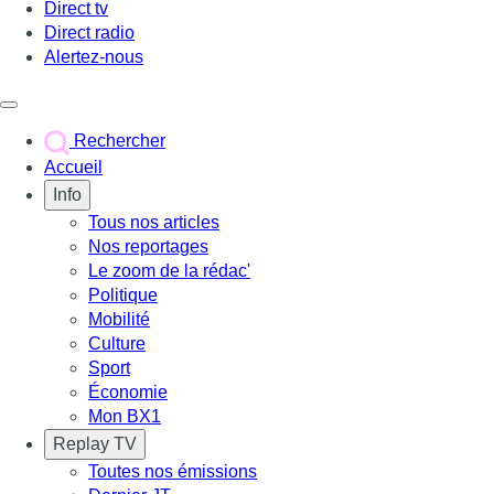
Direct tv
Direct radio
Alertez-nous
Déclencher le menu
Rechercher
Accueil
Info
Tous nos articles
Nos reportages
Le zoom de la rédac'
Politique
Mobilité
Culture
Sport
Économie
Mon BX1
Replay TV
Toutes nos émissions