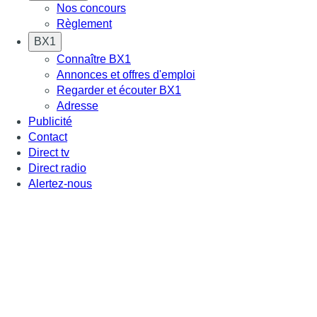
Nos concours
Règlement
BX1
Connaître BX1
Annonces et offres d'emploi
Regarder et écouter BX1
Adresse
Publicité
Contact
Direct tv
Direct radio
Alertez-nous