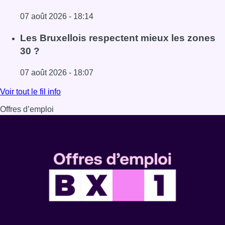
07 août 2026 - 18:14
Lire l'article Foire du Midi: les visiteurs au rendez-vous g
Les Bruxellois respectent mieux les zones
30 ?
07 août 2026 - 18:07
Lire l'article Les Bruxellois respectent mieux les zones 30
Voir tout le fil info
Offres d’emploi