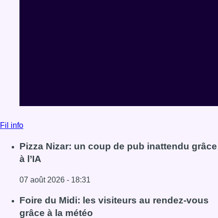
Fil info
Pizza Nizar: un coup de pub inattendu grâce
à l’IA
07 août 2026 - 18:31
Lire l'article Pizza Nizar: un coup de pub inattendu grâce à
Foire du Midi: les visiteurs au rendez-vous
grâce à la météo