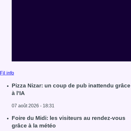
Fil info
Pizza Nizar: un coup de pub inattendu grâce
à l’IA
07 août 2026 - 18:31
Lire l'article Pizza Nizar: un coup de pub inattendu grâce à
Foire du Midi: les visiteurs au rendez-vous
grâce à la météo