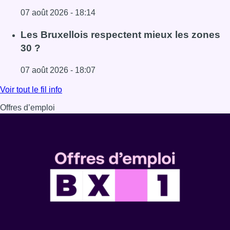
07 août 2026 - 18:14
Lire l'article Foire du Midi: les visiteurs au rendez-vous g
Les Bruxellois respectent mieux les zones
30 ?
07 août 2026 - 18:07
Lire l'article Les Bruxellois respectent mieux les zones 30
Voir tout le fil info
Offres d’emploi