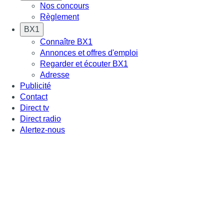
Nos concours
Règlement
BX1
Connaître BX1
Annonces et offres d'emploi
Regarder et écouter BX1
Adresse
Publicité
Contact
Direct tv
Direct radio
Alertez-nous