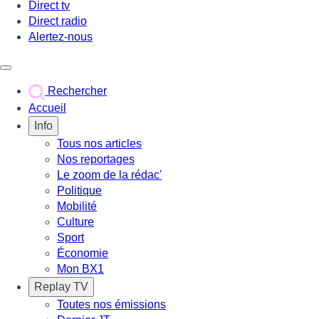
Direct tv
Direct radio
Alertez-nous
Déclencher le menu
Rechercher
Accueil
Info
Tous nos articles
Nos reportages
Le zoom de la rédac'
Politique
Mobilité
Culture
Sport
Économie
Mon BX1
Replay TV
Toutes nos émissions