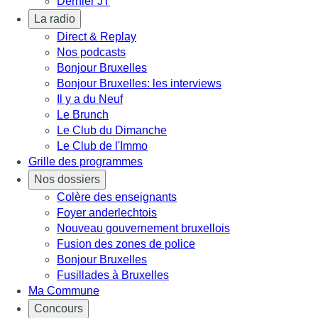
Dernier JT
La radio
Direct & Replay
Nos podcasts
Bonjour Bruxelles
Bonjour Bruxelles: les interviews
Il y a du Neuf
Le Brunch
Le Club du Dimanche
Le Club de l'Immo
Grille des programmes
Nos dossiers
Colère des enseignants
Foyer anderlechtois
Nouveau gouvernement bruxellois
Fusion des zones de police
Bonjour Bruxelles
Fusillades à Bruxelles
Ma Commune
Concours