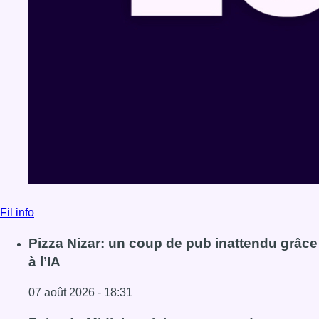
Fil info
Pizza Nizar: un coup de pub inattendu grâce
à l’IA
07 août 2026 - 18:31
Lire l'article Pizza Nizar: un coup de pub inattendu grâce à