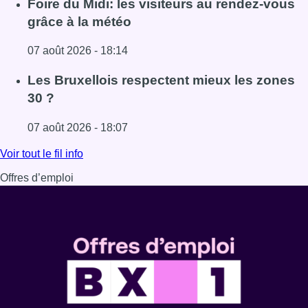
Foire du Midi: les visiteurs au rendez-vous
grâce à la météo
07 août 2026 - 18:14
Lire l'article Foire du Midi: les visiteurs au rendez-vous g
Les Bruxellois respectent mieux les zones
30 ?
07 août 2026 - 18:07
Lire l'article Les Bruxellois respectent mieux les zones 30
Voir tout le fil info
Offres d’emploi