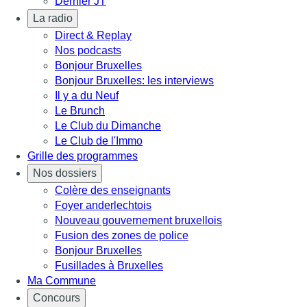
Dernier JT
La radio
Direct & Replay
Nos podcasts
Bonjour Bruxelles
Bonjour Bruxelles: les interviews
Il y a du Neuf
Le Brunch
Le Club du Dimanche
Le Club de l'Immo
Grille des programmes
Nos dossiers
Colère des enseignants
Foyer anderlechtois
Nouveau gouvernement bruxellois
Fusion des zones de police
Bonjour Bruxelles
Fusillades à Bruxelles
Ma Commune
Concours