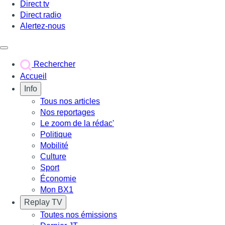
Direct tv
Direct radio
Alertez-nous
Déclencher le menu
Rechercher
Accueil
Info
Tous nos articles
Nos reportages
Le zoom de la rédac'
Politique
Mobilité
Culture
Sport
Économie
Mon BX1
Replay TV
Toutes nos émissions