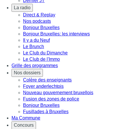
Dernier JT
La radio
Direct & Replay
Nos podcasts
Bonjour Bruxelles
Bonjour Bruxelles: les interviews
Il y a du Neuf
Le Brunch
Le Club du Dimanche
Le Club de l'Immo
Grille des programmes
Nos dossiers
Colère des enseignants
Foyer anderlechtois
Nouveau gouvernement bruxellois
Fusion des zones de police
Bonjour Bruxelles
Fusillades à Bruxelles
Ma Commune
Concours