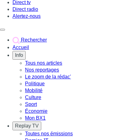
Direct tv
Direct radio
Alertez-nous
Déclencher le menu
Rechercher
Accueil
Info
Tous nos articles
Nos reportages
Le zoom de la rédac'
Politique
Mobilité
Culture
Sport
Économie
Mon BX1
Replay TV
Toutes nos émissions