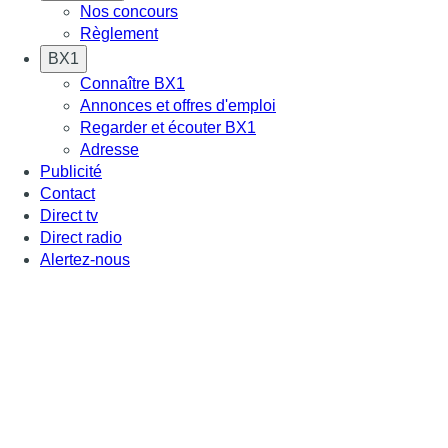
Nos concours
Règlement
BX1
Connaître BX1
Annonces et offres d'emploi
Regarder et écouter BX1
Adresse
Publicité
Contact
Direct tv
Direct radio
Alertez-nous