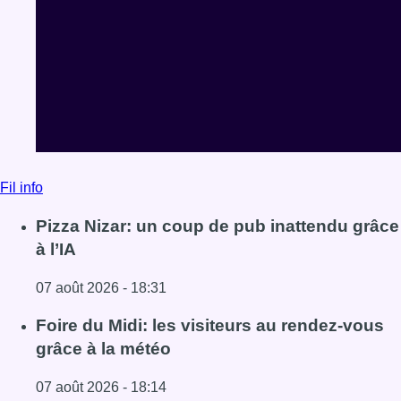
Fil info
Pizza Nizar: un coup de pub inattendu grâce
à l’IA
07 août 2026 - 18:31
Lire l'article Pizza Nizar: un coup de pub inattendu grâce à
Foire du Midi: les visiteurs au rendez-vous
grâce à la météo
07 août 2026 - 18:14