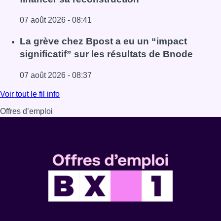
07 août 2026 - 08:41
Lire l'article Le RWDM récolte déjà 100.000 euros pour fi
La grève chez Bpost a eu un “impact
significatif” sur les résultats de Bnode
07 août 2026 - 08:37
Lire l'article La grève chez Bpost a eu un “impact significa
Voir tout le fil info
Offres d’emploi