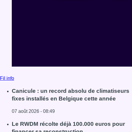
Fil info
Canicule : un record absolu de climatiseurs
fixes installés en Belgique cette année
07 août 2026 - 08:49
Lire l'article Canicule : un record absolu de climatiseurs f
Le RWDM récolte déjà 100.000 euros pour
financer sa reconstruction