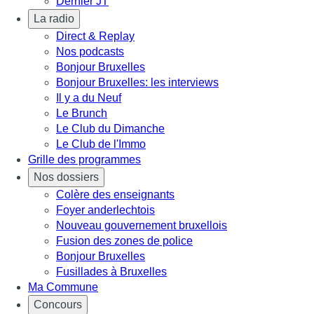
Dernier JT
La radio
Direct & Replay
Nos podcasts
Bonjour Bruxelles
Bonjour Bruxelles: les interviews
Il y a du Neuf
Le Brunch
Le Club du Dimanche
Le Club de l'Immo
Grille des programmes
Nos dossiers
Colère des enseignants
Foyer anderlechtois
Nouveau gouvernement bruxellois
Fusion des zones de police
Bonjour Bruxelles
Fusillades à Bruxelles
Ma Commune
Concours