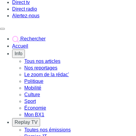
Direct tv
Direct radio
Alertez-nous
Déclencher le menu
Rechercher
Accueil
Info
Tous nos articles
Nos reportages
Le zoom de la rédac'
Politique
Mobilité
Culture
Sport
Économie
Mon BX1
Replay TV
Toutes nos émissions