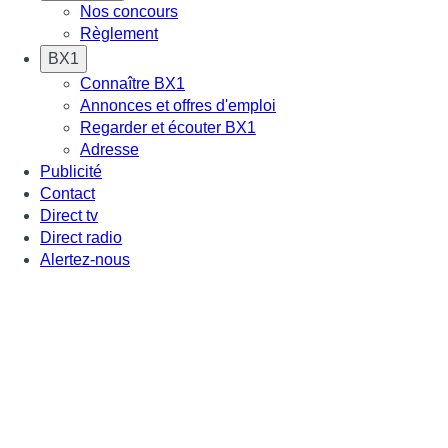
Nos concours
Règlement
BX1
Connaître BX1
Annonces et offres d'emploi
Regarder et écouter BX1
Adresse
Publicité
Contact
Direct tv
Direct radio
Alertez-nous