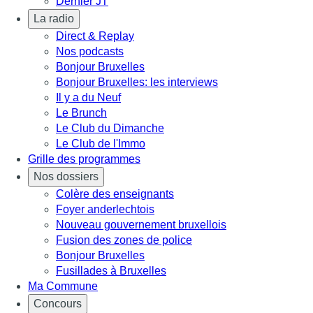
Dernier JT
La radio
Direct & Replay
Nos podcasts
Bonjour Bruxelles
Bonjour Bruxelles: les interviews
Il y a du Neuf
Le Brunch
Le Club du Dimanche
Le Club de l'Immo
Grille des programmes
Nos dossiers
Colère des enseignants
Foyer anderlechtois
Nouveau gouvernement bruxellois
Fusion des zones de police
Bonjour Bruxelles
Fusillades à Bruxelles
Ma Commune
Concours