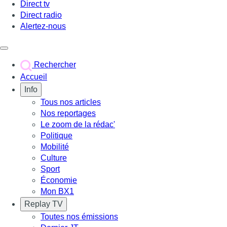
Direct tv
Direct radio
Alertez-nous
Déclencher le menu
Rechercher
Accueil
Info
Tous nos articles
Nos reportages
Le zoom de la rédac'
Politique
Mobilité
Culture
Sport
Économie
Mon BX1
Replay TV
Toutes nos émissions