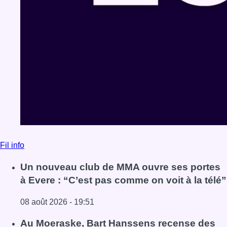
Fil info
Un nouveau club de MMA ouvre ses portes
à Evere : “C’est pas comme on voit à la télé”
08 août 2026 - 19:51
Lire l'article Un nouveau club de MMA ouvre ses portes à E
Au Moeraske, Bart Hanssens recense des