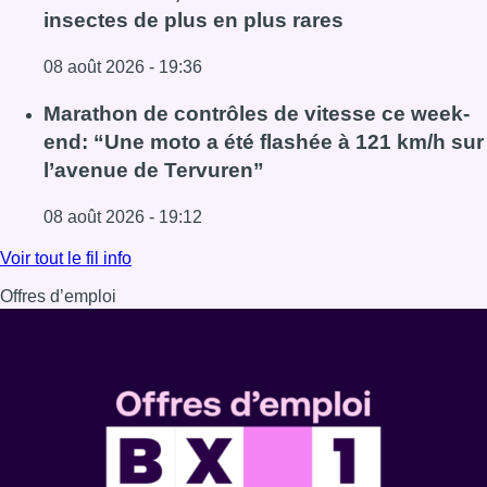
insectes de plus en plus rares
08 août 2026 - 19:36
Lire l'article Au Moeraske, Bart Hanssens recense des ins
Marathon de contrôles de vitesse ce week-
end: “Une moto a été flashée à 121 km/h sur
l’avenue de Tervuren”
08 août 2026 - 19:12
Lire l'article Marathon de contrôles de vitesse ce week-e
Voir tout le fil info
Offres d’emploi