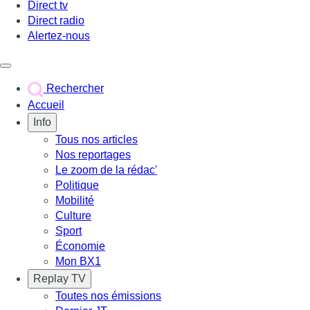
Direct tv
Direct radio
Alertez-nous
Déclencher le menu
Rechercher
Accueil
Info
Tous nos articles
Nos reportages
Le zoom de la rédac'
Politique
Mobilité
Culture
Sport
Économie
Mon BX1
Replay TV
Toutes nos émissions