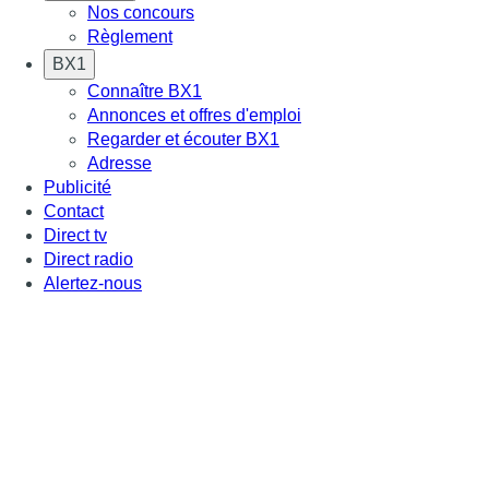
Nos concours
Règlement
BX1
Connaître BX1
Annonces et offres d'emploi
Regarder et écouter BX1
Adresse
Publicité
Contact
Direct tv
Direct radio
Alertez-nous