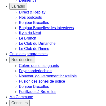
Dernier JT
La radio
Direct & Replay
Nos podcasts
Bonjour Bruxelles
Bonjour Bruxelles: les interviews
Il y a du Neuf
Le Brunch
Le Club du Dimanche
Le Club de l'Immo
Grille des programmes
Nos dossiers
Colère des enseignants
Foyer anderlechtois
Nouveau gouvernement bruxellois
Fusion des zones de police
Bonjour Bruxelles
Fusillades à Bruxelles
Ma Commune
Concours