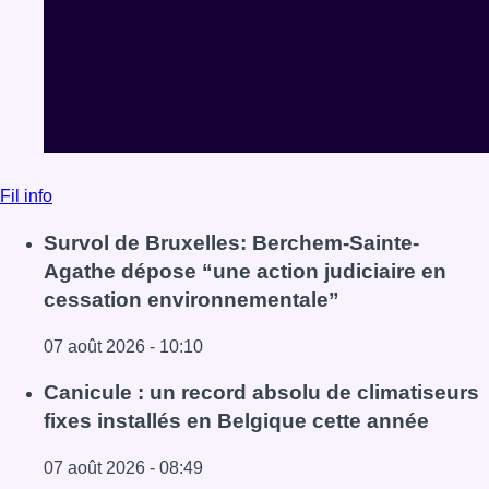
Fil info
Survol de Bruxelles: Berchem-Sainte-
Agathe dépose “une action judiciaire en
cessation environnementale”
07 août 2026 - 10:10
Lire l'article Survol de Bruxelles: Berchem-Sainte-Agathe
Canicule : un record absolu de climatiseurs
fixes installés en Belgique cette année
07 août 2026 - 08:49