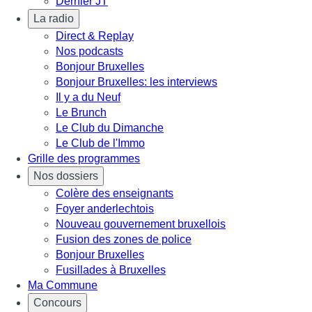
Dernier JT
La radio
Direct & Replay
Nos podcasts
Bonjour Bruxelles
Bonjour Bruxelles: les interviews
Il y a du Neuf
Le Brunch
Le Club du Dimanche
Le Club de l'Immo
Grille des programmes
Nos dossiers
Colère des enseignants
Foyer anderlechtois
Nouveau gouvernement bruxellois
Fusion des zones de police
Bonjour Bruxelles
Fusillades à Bruxelles
Ma Commune
Concours