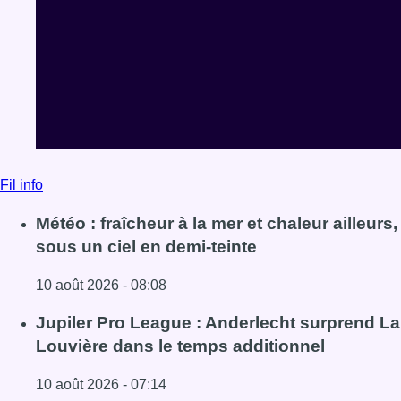
Fil info
Météo : fraîcheur à la mer et chaleur ailleurs,
sous un ciel en demi-teinte
10 août 2026 - 08:08
Lire l'article Météo : fraîcheur à la mer et chaleur ailleurs,
Jupiler Pro League : Anderlecht surprend La
Louvière dans le temps additionnel
10 août 2026 - 07:14