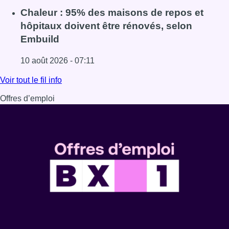
Lire l'article Jupiler Pro League : Anderlecht surprend La
Chaleur : 95% des maisons de repos et
hôpitaux doivent être rénovés, selon
Embuild
10 août 2026 - 07:11
Lire l'article Chaleur : 95% des maisons de repos et hôpi
Voir tout le fil info
Offres d’emploi