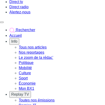
Direct tv
Direct radio
Alertez-nous
Déclencher le menu
Rechercher
Accueil
Info
Tous nos articles
Nos reportages
Le zoom de la rédac'
Politique
Mobilité
Culture
Sport
Économie
Mon BX1
Replay TV
Toutes nos émissions