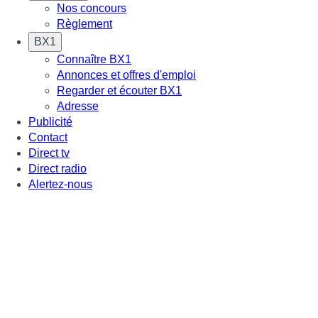
Nos concours
Règlement
BX1
Connaître BX1
Annonces et offres d'emploi
Regarder et écouter BX1
Adresse
Publicité
Contact
Direct tv
Direct radio
Alertez-nous