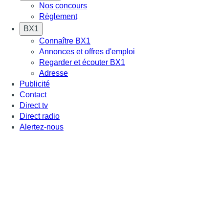
Nos concours
Règlement
BX1
Connaître BX1
Annonces et offres d'emploi
Regarder et écouter BX1
Adresse
Publicité
Contact
Direct tv
Direct radio
Alertez-nous