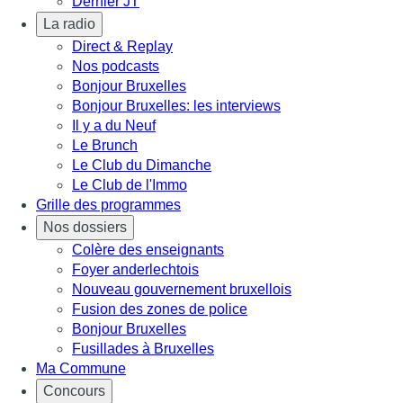
Dernier JT
La radio
Direct & Replay
Nos podcasts
Bonjour Bruxelles
Bonjour Bruxelles: les interviews
Il y a du Neuf
Le Brunch
Le Club du Dimanche
Le Club de l'Immo
Grille des programmes
Nos dossiers
Colère des enseignants
Foyer anderlechtois
Nouveau gouvernement bruxellois
Fusion des zones de police
Bonjour Bruxelles
Fusillades à Bruxelles
Ma Commune
Concours