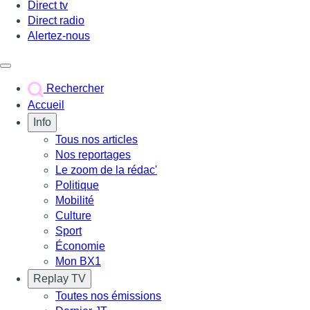
Direct tv
Direct radio
Alertez-nous
Déclencher le menu
Rechercher
Accueil
Info
Tous nos articles
Nos reportages
Le zoom de la rédac'
Politique
Mobilité
Culture
Sport
Économie
Mon BX1
Replay TV
Toutes nos émissions