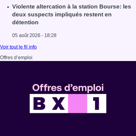
Lire l'article Sécheresse : attention aux chutes de branche
Violente altercation à la station Bourse: les
deux suspects impliqués restent en
détention
05 août 2026 - 18:28
Lire l'article Violente altercation à la station Bourse: les
Voir tout le fil info
Offres d’emploi