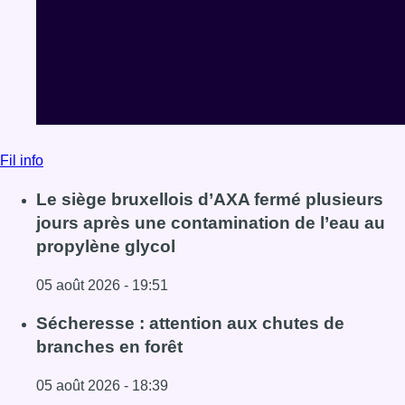
Fil info
Le siège bruxellois d’AXA fermé plusieurs
jours après une contamination de l’eau au
propylène glycol
05 août 2026 - 19:51
Lire l'article Le siège bruxellois d’AXA fermé plusieurs j
Sécheresse : attention aux chutes de
branches en forêt
05 août 2026 - 18:39