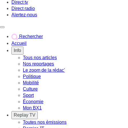
Direct tv
Direct radio
Alertez-nous
Déclencher le menu
Rechercher
Accueil
Info
Tous nos articles
Nos reportages
Le zoom de la rédac'
Politique
Mobilité
Culture
Sport
Économie
Mon BX1
Replay TV
Toutes nos émissions