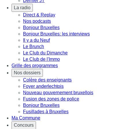
Dernier JT
La radio
Direct & Replay
Nos podcasts
Bonjour Bruxelles
Bonjour Bruxelles: les interviews
Il y a du Neuf
Le Brunch
Le Club du Dimanche
Le Club de l'Immo
Grille des programmes
Nos dossiers
Colère des enseignants
Foyer anderlechtois
Nouveau gouvernement bruxellois
Fusion des zones de police
Bonjour Bruxelles
Fusillades à Bruxelles
Ma Commune
Concours