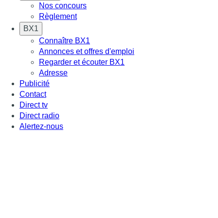
Nos concours
Règlement
BX1
Connaître BX1
Annonces et offres d'emploi
Regarder et écouter BX1
Adresse
Publicité
Contact
Direct tv
Direct radio
Alertez-nous