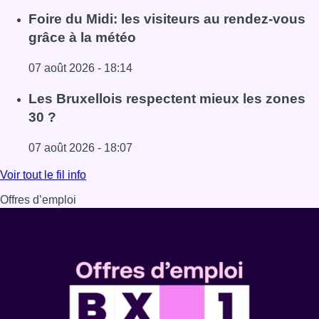
Lire l'article Pizza Nizar: un coup de pub inattendu grâce à
Foire du Midi: les visiteurs au rendez-vous
grâce à la météo
07 août 2026 - 18:14
Lire l'article Foire du Midi: les visiteurs au rendez-vous g
Les Bruxellois respectent mieux les zones
30 ?
07 août 2026 - 18:07
Lire l'article Les Bruxellois respectent mieux les zones 30
Voir tout le fil info
Offres d’emploi