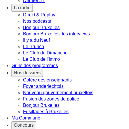
Dernier JT
La radio
Direct & Replay
Nos podcasts
Bonjour Bruxelles
Bonjour Bruxelles: les interviews
Il y a du Neuf
Le Brunch
Le Club du Dimanche
Le Club de l'Immo
Grille des programmes
Nos dossiers
Colère des enseignants
Foyer anderlechtois
Nouveau gouvernement bruxellois
Fusion des zones de police
Bonjour Bruxelles
Fusillades à Bruxelles
Ma Commune
Concours