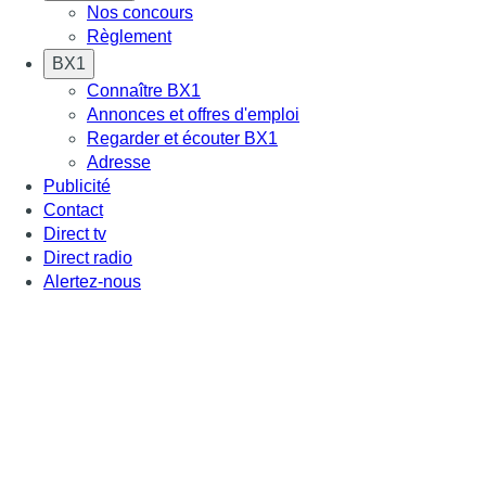
Nos concours
Règlement
BX1
Connaître BX1
Annonces et offres d'emploi
Regarder et écouter BX1
Adresse
Publicité
Contact
Direct tv
Direct radio
Alertez-nous