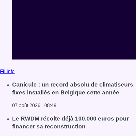
Fil info
Canicule : un record absolu de climatiseurs
fixes installés en Belgique cette année
07 août 2026 - 08:49
Lire l'article Canicule : un record absolu de climatiseurs f
Le RWDM récolte déjà 100.000 euros pour
financer sa reconstruction