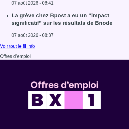
07 août 2026 - 08:41
Lire l'article Le RWDM récolte déjà 100.000 euros pour fi
La grève chez Bpost a eu un “impact
significatif” sur les résultats de Bnode
07 août 2026 - 08:37
Lire l'article La grève chez Bpost a eu un “impact significa
Voir tout le fil info
Offres d’emploi