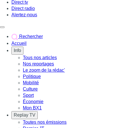
Direct tv
Direct radio
Alertez-nous
Déclencher le menu
Rechercher
Accueil
Info
Tous nos articles
Nos reportages
Le zoom de la rédac'
Politique
Mobilité
Culture
Sport
Économie
Mon BX1
Replay TV
Toutes nos émissions