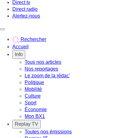
Direct tv
Direct radio
Alertez-nous
Déclencher le menu
Rechercher
Accueil
Info
Tous nos articles
Nos reportages
Le zoom de la rédac'
Politique
Mobilité
Culture
Sport
Économie
Mon BX1
Replay TV
Toutes nos émissions