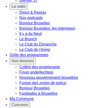
Dernier JT
La radio
Direct & Replay
Nos podcasts
Bonjour Bruxelles
Bonjour Bruxelles: les interviews
Il y a du Neuf
Le Brunch
Le Club du Dimanche
Le Club de l'Immo
Grille des programmes
Nos dossiers
Colère des enseignants
Foyer anderlechtois
Nouveau gouvernement bruxellois
Fusion des zones de police
Bonjour Bruxelles
Fusillades à Bruxelles
Ma Commune
Concours