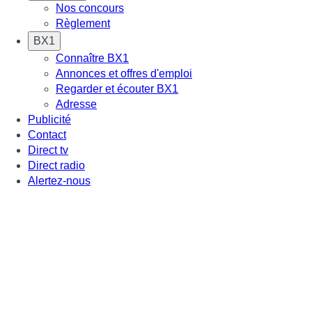
Nos concours
Règlement
BX1
Connaître BX1
Annonces et offres d'emploi
Regarder et écouter BX1
Adresse
Publicité
Contact
Direct tv
Direct radio
Alertez-nous