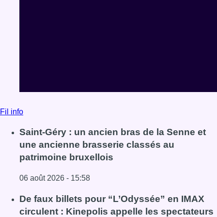
Fil info
Saint-Géry : un ancien bras de la Senne et
une ancienne brasserie classés au
patrimoine bruxellois
06 août 2026 - 15:58
Lire l'article Saint-Géry : un ancien bras de la Senne et 
De faux billets pour “L’Odyssée” en IMAX
circulent : Kinepolis appelle les spectateurs