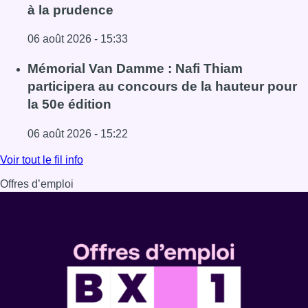
à la prudence
06 août 2026 - 15:33
Lire l'article De faux billets pour “L’Odyssée” en IMAX cir
Mémorial Van Damme : Nafi Thiam
participera au concours de la hauteur pour
la 50e édition
06 août 2026 - 15:22
Lire l'article Mémorial Van Damme : Nafi Thiam participer
Voir tout le fil info
Offres d’emploi