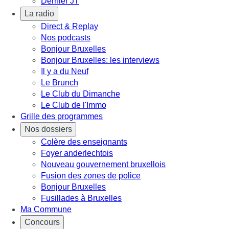
Dernier JT
La radio
Direct & Replay
Nos podcasts
Bonjour Bruxelles
Bonjour Bruxelles: les interviews
Il y a du Neuf
Le Brunch
Le Club du Dimanche
Le Club de l'Immo
Grille des programmes
Nos dossiers
Colère des enseignants
Foyer anderlechtois
Nouveau gouvernement bruxellois
Fusion des zones de police
Bonjour Bruxelles
Fusillades à Bruxelles
Ma Commune
Concours