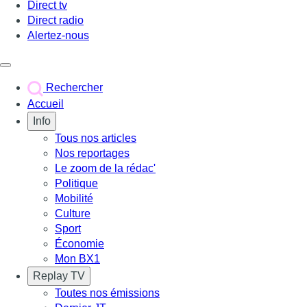
Direct tv
Direct radio
Alertez-nous
Déclencher le menu
Rechercher
Accueil
Info
Tous nos articles
Nos reportages
Le zoom de la rédac'
Politique
Mobilité
Culture
Sport
Économie
Mon BX1
Replay TV
Toutes nos émissions