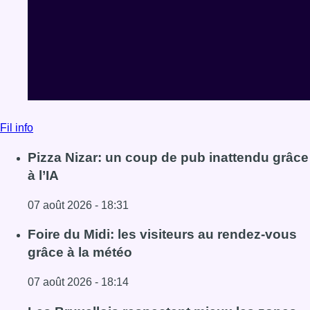
Fil info
Pizza Nizar: un coup de pub inattendu grâce
à l’IA
07 août 2026 - 18:31
Lire l'article Pizza Nizar: un coup de pub inattendu grâce à
Foire du Midi: les visiteurs au rendez-vous
grâce à la météo
07 août 2026 - 18:14
Lire l'article Foire du Midi: les visiteurs au rendez-vous g