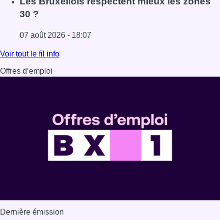
Les Bruxellois respectent mieux les zones
30 ?
07 août 2026 - 18:07
Lire l'article Les Bruxellois respectent mieux les zones 30
Voir tout le fil info
Offres d’emploi
Dernière émission