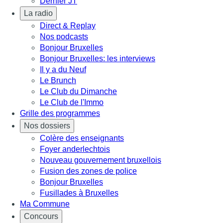
Dernier JT
La radio
Direct & Replay
Nos podcasts
Bonjour Bruxelles
Bonjour Bruxelles: les interviews
Il y a du Neuf
Le Brunch
Le Club du Dimanche
Le Club de l'Immo
Grille des programmes
Nos dossiers
Colère des enseignants
Foyer anderlechtois
Nouveau gouvernement bruxellois
Fusion des zones de police
Bonjour Bruxelles
Fusillades à Bruxelles
Ma Commune
Concours