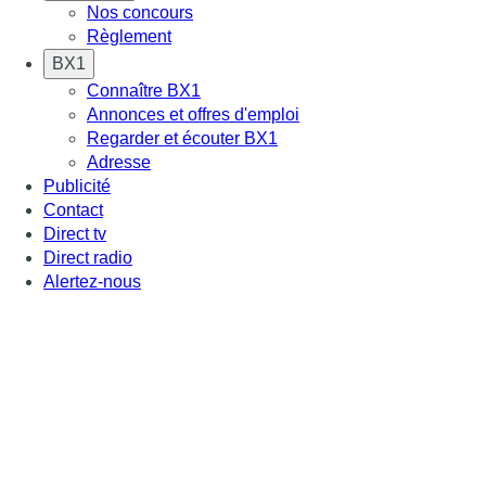
Nos concours
Règlement
BX1
Connaître BX1
Annonces et offres d'emploi
Regarder et écouter BX1
Adresse
Publicité
Contact
Direct tv
Direct radio
Alertez-nous