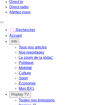
Direct tv
Direct radio
Alertez-nous
Déclencher le menu
Rechercher
Accueil
Info
Tous nos articles
Nos reportages
Le zoom de la rédac'
Politique
Mobilité
Culture
Sport
Économie
Mon BX1
Replay TV
Toutes nos émissions