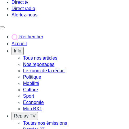
Direct tv
Direct radio
Alertez-nous
Déclencher le menu
Rechercher
Accueil
Info
Tous nos articles
Nos reportages
Le zoom de la rédac'
Politique
Mobilité
Culture
Sport
Économie
Mon BX1
Replay TV
Toutes nos émissions