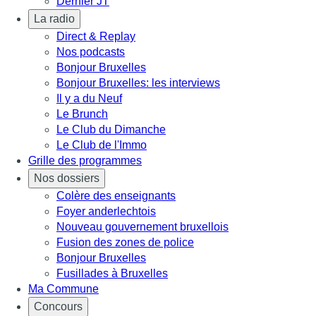
Dernier JT
La radio
Direct & Replay
Nos podcasts
Bonjour Bruxelles
Bonjour Bruxelles: les interviews
Il y a du Neuf
Le Brunch
Le Club du Dimanche
Le Club de l'Immo
Grille des programmes
Nos dossiers
Colère des enseignants
Foyer anderlechtois
Nouveau gouvernement bruxellois
Fusion des zones de police
Bonjour Bruxelles
Fusillades à Bruxelles
Ma Commune
Concours