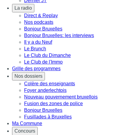
Dernier JT
La radio
Direct & Replay
Nos podcasts
Bonjour Bruxelles
Bonjour Bruxelles: les interviews
Il y a du Neuf
Le Brunch
Le Club du Dimanche
Le Club de l'Immo
Grille des programmes
Nos dossiers
Colère des enseignants
Foyer anderlechtois
Nouveau gouvernement bruxellois
Fusion des zones de police
Bonjour Bruxelles
Fusillades à Bruxelles
Ma Commune
Concours