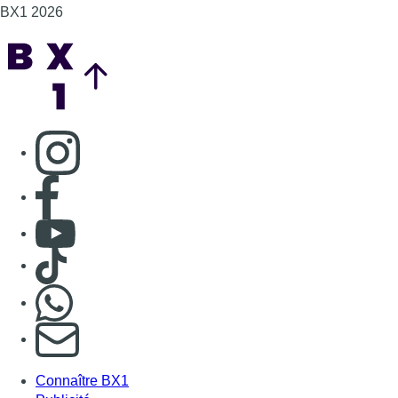
BX1 2026
Back to top
Consulter page Instagram
Consulter page Facebook
Consulter Youtube
Consulter TikTok
Nous rejoindre sur Whatsapp
S'abonner à notre newsletter
Connaître BX1