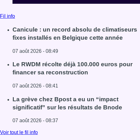
Fil info
Canicule : un record absolu de climatiseurs
fixes installés en Belgique cette année
07 août 2026 - 08:49
Lire l'article Canicule : un record absolu de climatiseurs f
Le RWDM récolte déjà 100.000 euros pour
financer sa reconstruction
07 août 2026 - 08:41
Lire l'article Le RWDM récolte déjà 100.000 euros pour fi
La grève chez Bpost a eu un “impact
significatif” sur les résultats de Bnode
07 août 2026 - 08:37
Lire l'article La grève chez Bpost a eu un “impact significa
Voir tout le fil info