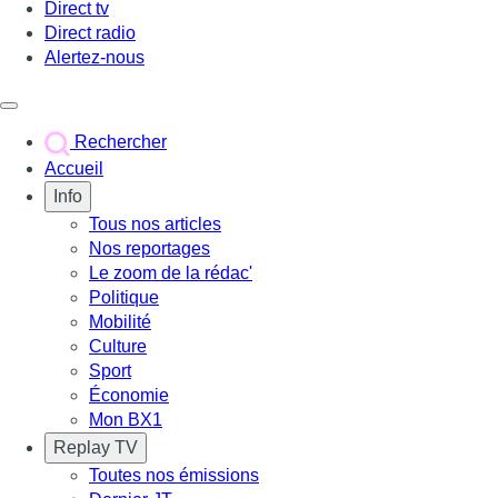
Direct tv
Direct radio
Alertez-nous
Déclencher le menu
Rechercher
Accueil
Info
Tous nos articles
Nos reportages
Le zoom de la rédac'
Politique
Mobilité
Culture
Sport
Économie
Mon BX1
Replay TV
Toutes nos émissions