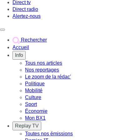
Direct tv
Direct radio
Alertez-nous
Déclencher le menu
Rechercher
Accueil
Info
Tous nos articles
Nos reportages
Le zoom de la rédac'
Politique
Mobilité
Culture
Sport
Économie
Mon BX1
Replay TV
Toutes nos émissions