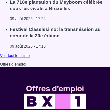
Lire l'article Au Meyboom, l’hommage aux Compagnons de
La 718e plantation du Meyboom célébrée
sous les vivats à Bruxelles
09 août 2026 - 17:24
Lire l'article La 718e plantation du Meyboom célébrée sous
Festival Classissimo: la transmission au
cœur de la 20e édition
09 août 2026 - 17:13
Lire l'article Festival Classissimo: la transmission au cœu
Voir tout le fil info
Offres d’emploi