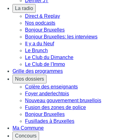
Dernier JT
La radio
Direct & Replay
Nos podcasts
Bonjour Bruxelles
Bonjour Bruxelles: les interviews
Il y a du Neuf
Le Brunch
Le Club du Dimanche
Le Club de l'Immo
Grille des programmes
Nos dossiers
Colère des enseignants
Foyer anderlechtois
Nouveau gouvernement bruxellois
Fusion des zones de police
Bonjour Bruxelles
Fusillades à Bruxelles
Ma Commune
Concours