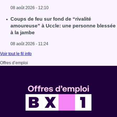
08 août 2026 - 12:10
Lire l'article Météo: du soleil et jusqu’à 28°C ce samedi, l
Coups de feu sur fond de “rivalité
amoureuse” à Uccle: une personne blessée
à la jambe
08 août 2026 - 11:24
Lire l'article Coups de feu sur fond de “rivalité amoureus
Voir tout le fil info
Offres d’emploi