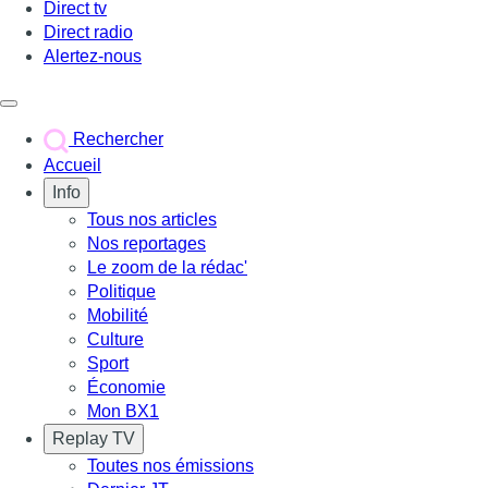
Direct tv
Direct radio
Alertez-nous
Déclencher le menu
Rechercher
Accueil
Info
Tous nos articles
Nos reportages
Le zoom de la rédac'
Politique
Mobilité
Culture
Sport
Économie
Mon BX1
Replay TV
Toutes nos émissions