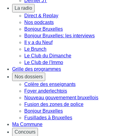
Dernier JT
La radio
Direct & Replay
Nos podcasts
Bonjour Bruxelles
Bonjour Bruxelles: les interviews
Il y a du Neuf
Le Brunch
Le Club du Dimanche
Le Club de l'Immo
Grille des programmes
Nos dossiers
Colère des enseignants
Foyer anderlechtois
Nouveau gouvernement bruxellois
Fusion des zones de police
Bonjour Bruxelles
Fusillades à Bruxelles
Ma Commune
Concours