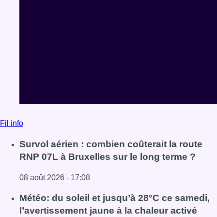
Fil info
Survol aérien : combien coûterait la route
RNP 07L à Bruxelles sur le long terme ?
08 août 2026 - 17:08
Lire l'article Survol aérien : combien coûterait la route R
Météo: du soleil et jusqu’à 28°C ce samedi,
l’avertissement jaune à la chaleur activé