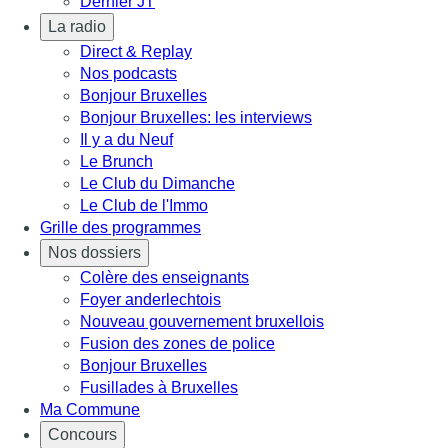
Dernier JT
La radio
Direct & Replay
Nos podcasts
Bonjour Bruxelles
Bonjour Bruxelles: les interviews
Il y a du Neuf
Le Brunch
Le Club du Dimanche
Le Club de l'Immo
Grille des programmes
Nos dossiers
Colère des enseignants
Foyer anderlechtois
Nouveau gouvernement bruxellois
Fusion des zones de police
Bonjour Bruxelles
Fusillades à Bruxelles
Ma Commune
Concours