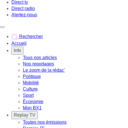
Direct tv
Direct radio
Alertez-nous
Déclencher le menu
Rechercher
Accueil
Info
Tous nos articles
Nos reportages
Le zoom de la rédac'
Politique
Mobilité
Culture
Sport
Économie
Mon BX1
Replay TV
Toutes nos émissions