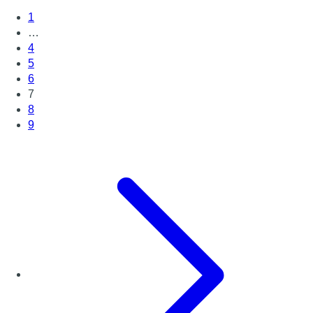
1
…
4
5
6
7
8
9
Page suivante