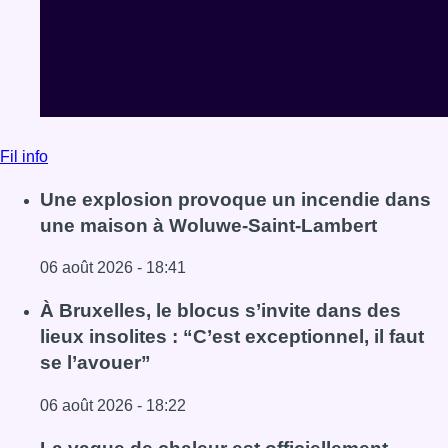
Fil info
Une explosion provoque un incendie dans
une maison à Woluwe-Saint-Lambert
06 août 2026 - 18:41
Lire l'article Une explosion provoque un incendie dans 
À Bruxelles, le blocus s’invite dans des
lieux insolites : “C’est exceptionnel, il faut
se l’avouer”
06 août 2026 - 18:22
Lire l'article À Bruxelles, le blocus s’invite dans des lieux i