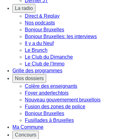
Dernier JT
La radio
Direct & Replay
Nos podcasts
Bonjour Bruxelles
Bonjour Bruxelles: les interviews
Il y a du Neuf
Le Brunch
Le Club du Dimanche
Le Club de l'Immo
Grille des programmes
Nos dossiers
Colère des enseignants
Foyer anderlechtois
Nouveau gouvernement bruxellois
Fusion des zones de police
Bonjour Bruxelles
Fusillades à Bruxelles
Ma Commune
Concours