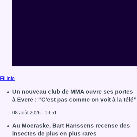
Fil info
Un nouveau club de MMA ouvre ses portes
à Evere : “C’est pas comme on voit à la télé”
08 août 2026 - 19:51
Lire l'article Un nouveau club de MMA ouvre ses portes à E
Au Moeraske, Bart Hanssens recense des
insectes de plus en plus rares