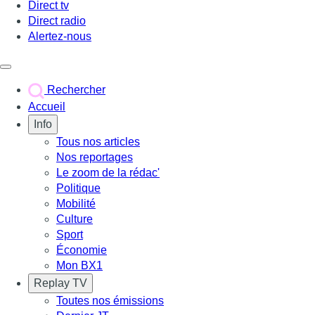
Direct tv
Direct radio
Alertez-nous
Déclencher le menu
Rechercher
Accueil
Info
Tous nos articles
Nos reportages
Le zoom de la rédac'
Politique
Mobilité
Culture
Sport
Économie
Mon BX1
Replay TV
Toutes nos émissions