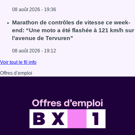
08 août 2026 - 19:36
Lire l'article Au Moeraske, Bart Hanssens recense des ins
Marathon de contrôles de vitesse ce week-
end: “Une moto a été flashée à 121 km/h sur
l’avenue de Tervuren”
08 août 2026 - 19:12
Lire l'article Marathon de contrôles de vitesse ce week-e
Voir tout le fil info
Offres d’emploi