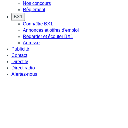
Nos concours
Règlement
BX1
Connaître BX1
Annonces et offres d'emploi
Regarder et écouter BX1
Adresse
Publicité
Contact
Direct tv
Direct radio
Alertez-nous