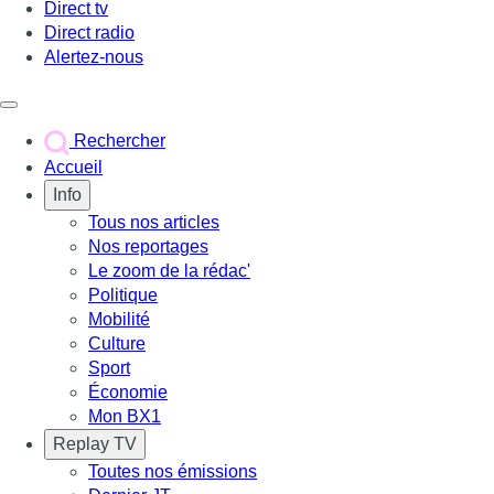
Direct tv
Direct radio
Alertez-nous
Déclencher le menu
Rechercher
Accueil
Info
Tous nos articles
Nos reportages
Le zoom de la rédac'
Politique
Mobilité
Culture
Sport
Économie
Mon BX1
Replay TV
Toutes nos émissions