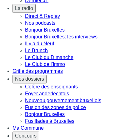
Dernier JT
La radio
Direct & Replay
Nos podcasts
Bonjour Bruxelles
Bonjour Bruxelles: les interviews
Il y a du Neuf
Le Brunch
Le Club du Dimanche
Le Club de l'Immo
Grille des programmes
Nos dossiers
Colère des enseignants
Foyer anderlechtois
Nouveau gouvernement bruxellois
Fusion des zones de police
Bonjour Bruxelles
Fusillades à Bruxelles
Ma Commune
Concours