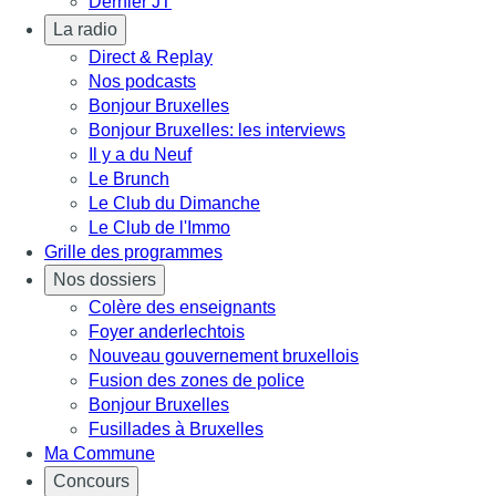
Dernier JT
La radio
Direct & Replay
Nos podcasts
Bonjour Bruxelles
Bonjour Bruxelles: les interviews
Il y a du Neuf
Le Brunch
Le Club du Dimanche
Le Club de l'Immo
Grille des programmes
Nos dossiers
Colère des enseignants
Foyer anderlechtois
Nouveau gouvernement bruxellois
Fusion des zones de police
Bonjour Bruxelles
Fusillades à Bruxelles
Ma Commune
Concours