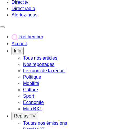
Direct tv
Direct radio
Alertez-nous
Déclencher le menu
Rechercher
Accueil
Info
Tous nos articles
Nos reportages
Le zoom de la rédac'
Politique
Mobilité
Culture
Sport
Économie
Mon BX1
Replay TV
Toutes nos émissions