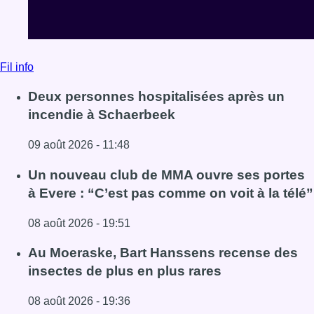
Fil info
Deux personnes hospitalisées après un
incendie à Schaerbeek
09 août 2026 - 11:48
Lire l'article Deux personnes hospitalisées après un inc
Un nouveau club de MMA ouvre ses portes
à Evere : “C’est pas comme on voit à la télé”
08 août 2026 - 19:51
Lire l'article Un nouveau club de MMA ouvre ses portes à E
Au Moeraske, Bart Hanssens recense des
insectes de plus en plus rares
08 août 2026 - 19:36