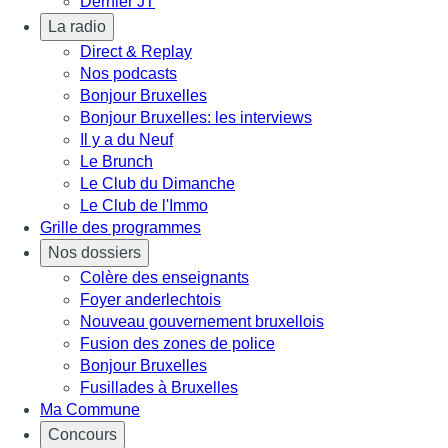
Dernier JT
La radio
Direct & Replay
Nos podcasts
Bonjour Bruxelles
Bonjour Bruxelles: les interviews
Il y a du Neuf
Le Brunch
Le Club du Dimanche
Le Club de l'Immo
Grille des programmes
Nos dossiers
Colère des enseignants
Foyer anderlechtois
Nouveau gouvernement bruxellois
Fusion des zones de police
Bonjour Bruxelles
Fusillades à Bruxelles
Ma Commune
Concours