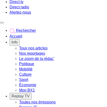
Direct tv
Direct radio
Alertez-nous
Déclencher le menu
Rechercher
Accueil
Info
Tous nos articles
Nos reportages
Le zoom de la rédac'
Politique
Mobilité
Culture
Sport
Économie
Mon BX1
Replay TV
Toutes nos émissions