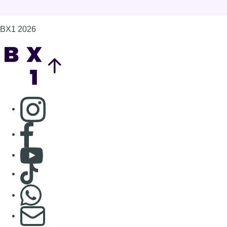
BX1 2026
Back to top
Consulter page Instagram
Consulter page Facebook
Consulter Youtube
Consulter TikTok
Nous rejoindre sur Whatsapp
S'abonner à notre newsletter