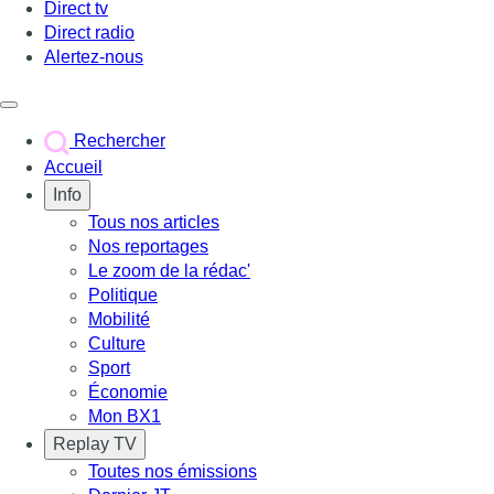
Direct tv
Direct radio
Alertez-nous
Déclencher le menu
Rechercher
Accueil
Info
Tous nos articles
Nos reportages
Le zoom de la rédac'
Politique
Mobilité
Culture
Sport
Économie
Mon BX1
Replay TV
Toutes nos émissions