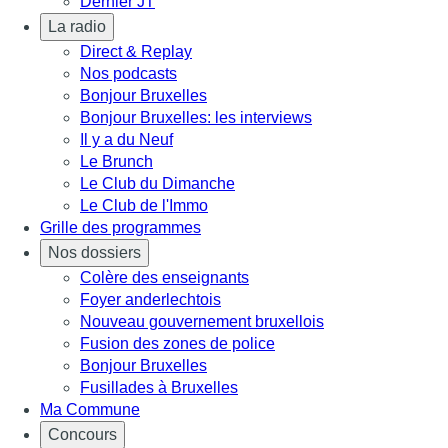
Dernier JT
La radio
Direct & Replay
Nos podcasts
Bonjour Bruxelles
Bonjour Bruxelles: les interviews
Il y a du Neuf
Le Brunch
Le Club du Dimanche
Le Club de l'Immo
Grille des programmes
Nos dossiers
Colère des enseignants
Foyer anderlechtois
Nouveau gouvernement bruxellois
Fusion des zones de police
Bonjour Bruxelles
Fusillades à Bruxelles
Ma Commune
Concours