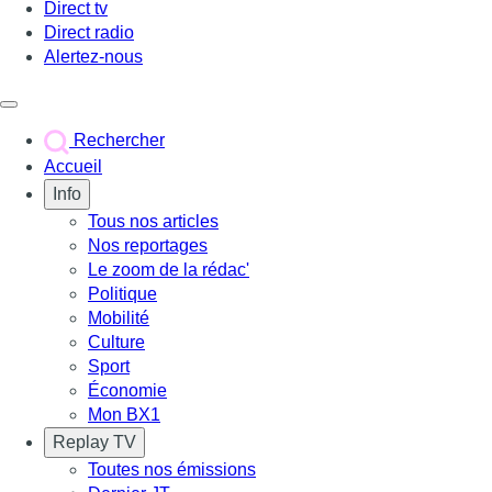
Direct tv
Direct radio
Alertez-nous
Déclencher le menu
Rechercher
Accueil
Info
Tous nos articles
Nos reportages
Le zoom de la rédac'
Politique
Mobilité
Culture
Sport
Économie
Mon BX1
Replay TV
Toutes nos émissions