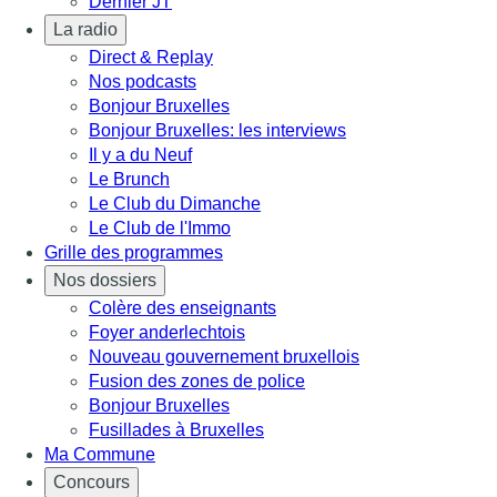
Dernier JT
La radio
Direct & Replay
Nos podcasts
Bonjour Bruxelles
Bonjour Bruxelles: les interviews
Il y a du Neuf
Le Brunch
Le Club du Dimanche
Le Club de l'Immo
Grille des programmes
Nos dossiers
Colère des enseignants
Foyer anderlechtois
Nouveau gouvernement bruxellois
Fusion des zones de police
Bonjour Bruxelles
Fusillades à Bruxelles
Ma Commune
Concours