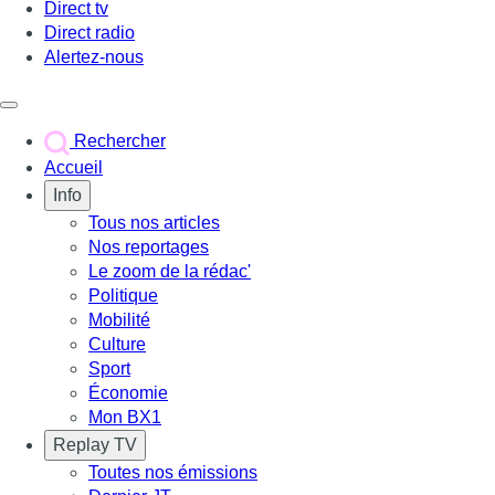
Direct tv
Direct radio
Alertez-nous
Déclencher le menu
Rechercher
Accueil
Info
Tous nos articles
Nos reportages
Le zoom de la rédac'
Politique
Mobilité
Culture
Sport
Économie
Mon BX1
Replay TV
Toutes nos émissions