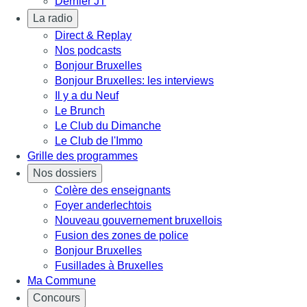
Dernier JT
La radio
Direct & Replay
Nos podcasts
Bonjour Bruxelles
Bonjour Bruxelles: les interviews
Il y a du Neuf
Le Brunch
Le Club du Dimanche
Le Club de l'Immo
Grille des programmes
Nos dossiers
Colère des enseignants
Foyer anderlechtois
Nouveau gouvernement bruxellois
Fusion des zones de police
Bonjour Bruxelles
Fusillades à Bruxelles
Ma Commune
Concours