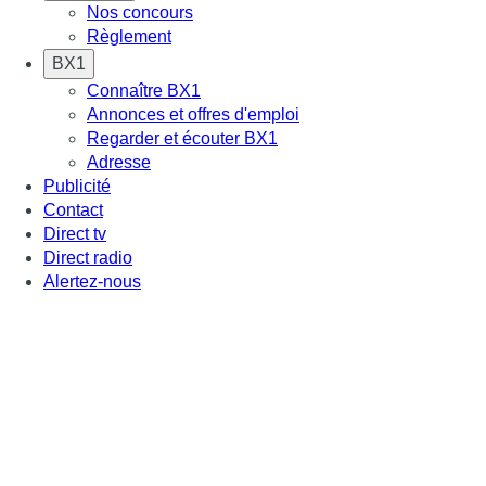
Nos concours
Règlement
BX1
Connaître BX1
Annonces et offres d'emploi
Regarder et écouter BX1
Adresse
Publicité
Contact
Direct tv
Direct radio
Alertez-nous