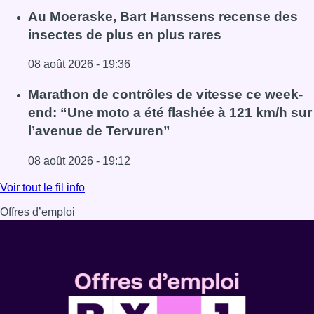
Lire l'article Un nouveau club de MMA ouvre ses portes à E
Au Moeraske, Bart Hanssens recense des
insectes de plus en plus rares
08 août 2026 - 19:36
Lire l'article Au Moeraske, Bart Hanssens recense des ins
Marathon de contrôles de vitesse ce week-
end: “Une moto a été flashée à 121 km/h sur
l’avenue de Tervuren”
08 août 2026 - 19:12
Lire l'article Marathon de contrôles de vitesse ce week-e
Voir tout le fil info
Offres d’emploi