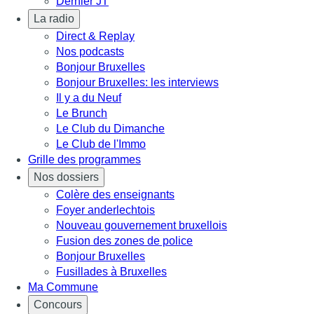
Dernier JT
La radio
Direct & Replay
Nos podcasts
Bonjour Bruxelles
Bonjour Bruxelles: les interviews
Il y a du Neuf
Le Brunch
Le Club du Dimanche
Le Club de l'Immo
Grille des programmes
Nos dossiers
Colère des enseignants
Foyer anderlechtois
Nouveau gouvernement bruxellois
Fusion des zones de police
Bonjour Bruxelles
Fusillades à Bruxelles
Ma Commune
Concours