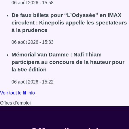
06 août 2026 - 15:58
Lire l'article Saint-Géry : un ancien bras de la Senne et 
De faux billets pour “L’Odyssée” en IMAX
circulent : Kinepolis appelle les spectateurs
à la prudence
06 août 2026 - 15:33
Lire l'article De faux billets pour “L’Odyssée” en IMAX cir
Mémorial Van Damme : Nafi Thiam
participera au concours de la hauteur pour
la 50e édition
06 août 2026 - 15:22
Lire l'article Mémorial Van Damme : Nafi Thiam participer
Voir tout le fil info
Offres d’emploi