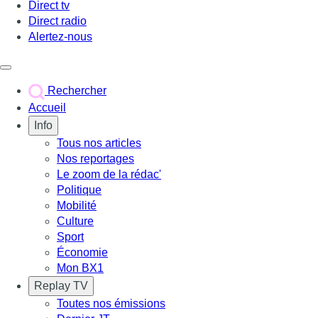
Direct tv
Direct radio
Alertez-nous
Déclencher le menu
Rechercher
Accueil
Info
Tous nos articles
Nos reportages
Le zoom de la rédac'
Politique
Mobilité
Culture
Sport
Économie
Mon BX1
Replay TV
Toutes nos émissions