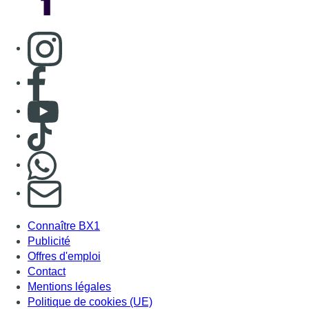
Consulter page Instagram
Consulter page Facebook
Consulter Youtube
Consulter TikTok
Nous rejoindre sur Whatsapp
S'abonner à notre newsletter
Connaître BX1
Publicité
Offres d'emploi
Contact
Mentions légales
Politique de cookies (UE)