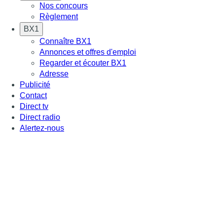
Nos concours
Règlement
BX1
Connaître BX1
Annonces et offres d'emploi
Regarder et écouter BX1
Adresse
Publicité
Contact
Direct tv
Direct radio
Alertez-nous