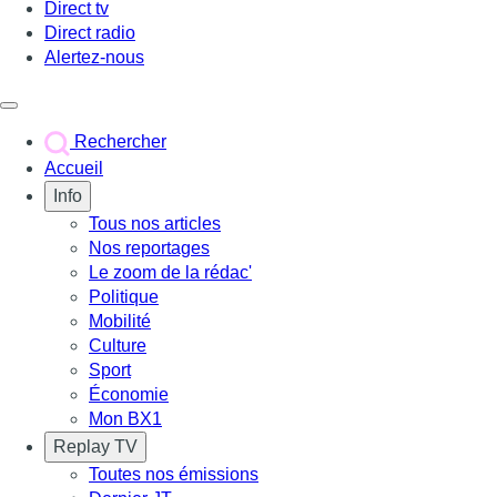
Direct tv
Direct radio
Alertez-nous
Déclencher le menu
Rechercher
Accueil
Info
Tous nos articles
Nos reportages
Le zoom de la rédac'
Politique
Mobilité
Culture
Sport
Économie
Mon BX1
Replay TV
Toutes nos émissions