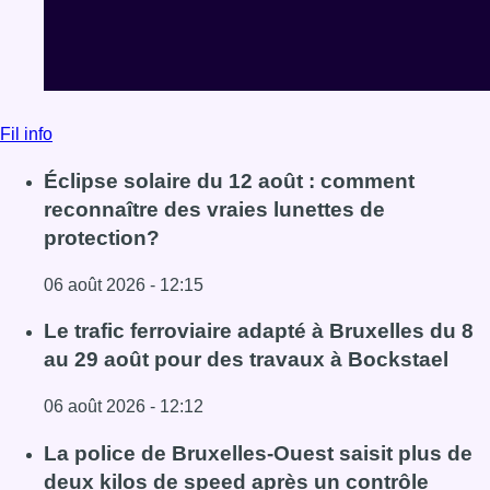
Fil info
Éclipse solaire du 12 août : comment
reconnaître des vraies lunettes de
protection?
06 août 2026 - 12:15
Lire l'article Éclipse solaire du 12 août : comment reconna
Le trafic ferroviaire adapté à Bruxelles du 8
au 29 août pour des travaux à Bockstael
06 août 2026 - 12:12
Lire l'article Le trafic ferroviaire adapté à Bruxelles du 8
La police de Bruxelles-Ouest saisit plus de
deux kilos de speed après un contrôle