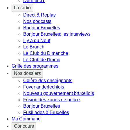
Dernier JT
La radio
Direct & Replay
Nos podcasts
Bonjour Bruxelles
Bonjour Bruxelles: les interviews
Il y a du Neuf
Le Brunch
Le Club du Dimanche
Le Club de l'Immo
Grille des programmes
Nos dossiers
Colère des enseignants
Foyer anderlechtois
Nouveau gouvernement bruxellois
Fusion des zones de police
Bonjour Bruxelles
Fusillades à Bruxelles
Ma Commune
Concours