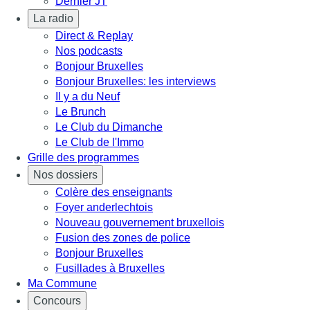
Dernier JT
La radio
Direct & Replay
Nos podcasts
Bonjour Bruxelles
Bonjour Bruxelles: les interviews
Il y a du Neuf
Le Brunch
Le Club du Dimanche
Le Club de l'Immo
Grille des programmes
Nos dossiers
Colère des enseignants
Foyer anderlechtois
Nouveau gouvernement bruxellois
Fusion des zones de police
Bonjour Bruxelles
Fusillades à Bruxelles
Ma Commune
Concours