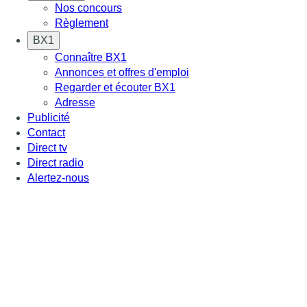
Nos concours
Règlement
BX1
Connaître BX1
Annonces et offres d'emploi
Regarder et écouter BX1
Adresse
Publicité
Contact
Direct tv
Direct radio
Alertez-nous