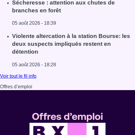
Lire l'article Le siège bruxellois d’AXA fermé plusieurs j
Sécheresse : attention aux chutes de
branches en forêt
05 août 2026 - 18:39
Lire l'article Sécheresse : attention aux chutes de branche
Violente altercation à la station Bourse: les
deux suspects impliqués restent en
détention
05 août 2026 - 18:28
Lire l'article Violente altercation à la station Bourse: les
Voir tout le fil info
Offres d’emploi