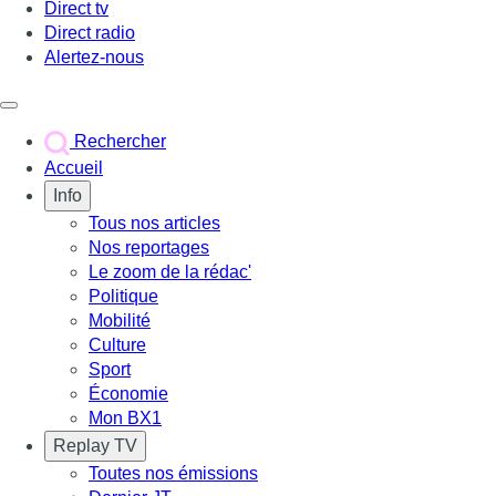
Direct tv
Direct radio
Alertez-nous
Déclencher le menu
Rechercher
Accueil
Info
Tous nos articles
Nos reportages
Le zoom de la rédac'
Politique
Mobilité
Culture
Sport
Économie
Mon BX1
Replay TV
Toutes nos émissions