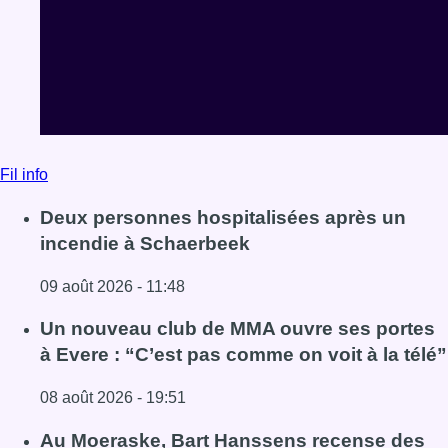
Fil info
Deux personnes hospitalisées après un
incendie à Schaerbeek
09 août 2026 - 11:48
Lire l'article Deux personnes hospitalisées après un inc
Un nouveau club de MMA ouvre ses portes
à Evere : “C’est pas comme on voit à la télé”
08 août 2026 - 19:51
Lire l'article Un nouveau club de MMA ouvre ses portes à E
Au Moeraske, Bart Hanssens recense des