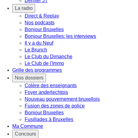
Dernier JT
La radio
Direct & Replay
Nos podcasts
Bonjour Bruxelles
Bonjour Bruxelles: les interviews
Il y a du Neuf
Le Brunch
Le Club du Dimanche
Le Club de l'Immo
Grille des programmes
Nos dossiers
Colère des enseignants
Foyer anderlechtois
Nouveau gouvernement bruxellois
Fusion des zones de police
Bonjour Bruxelles
Fusillades à Bruxelles
Ma Commune
Concours