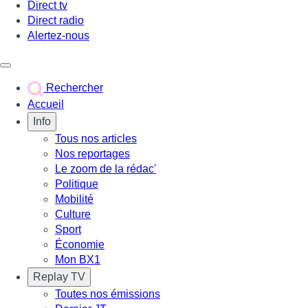
Direct tv
Direct radio
Alertez-nous
Déclencher le menu
Rechercher
Accueil
Info
Tous nos articles
Nos reportages
Le zoom de la rédac'
Politique
Mobilité
Culture
Sport
Économie
Mon BX1
Replay TV
Toutes nos émissions