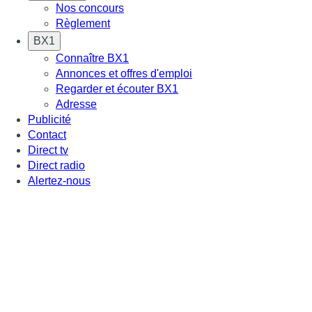
Nos concours
Règlement
BX1
Connaître BX1
Annonces et offres d'emploi
Regarder et écouter BX1
Adresse
Publicité
Contact
Direct tv
Direct radio
Alertez-nous