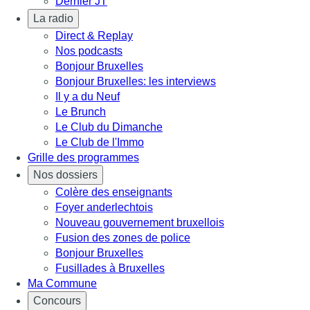
Dernier JT
La radio
Direct & Replay
Nos podcasts
Bonjour Bruxelles
Bonjour Bruxelles: les interviews
Il y a du Neuf
Le Brunch
Le Club du Dimanche
Le Club de l'Immo
Grille des programmes
Nos dossiers
Colère des enseignants
Foyer anderlechtois
Nouveau gouvernement bruxellois
Fusion des zones de police
Bonjour Bruxelles
Fusillades à Bruxelles
Ma Commune
Concours