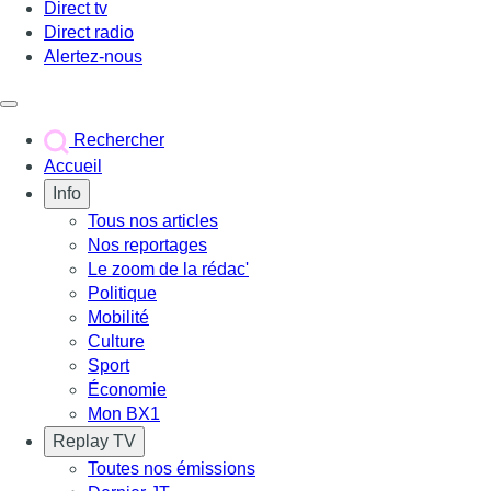
Direct tv
Direct radio
Alertez-nous
Déclencher le menu
Rechercher
Accueil
Info
Tous nos articles
Nos reportages
Le zoom de la rédac'
Politique
Mobilité
Culture
Sport
Économie
Mon BX1
Replay TV
Toutes nos émissions