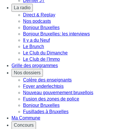
Dernier JT
La radio
Direct & Replay
Nos podcasts
Bonjour Bruxelles
Bonjour Bruxelles: les interviews
Il y a du Neuf
Le Brunch
Le Club du Dimanche
Le Club de l'Immo
Grille des programmes
Nos dossiers
Colère des enseignants
Foyer anderlechtois
Nouveau gouvernement bruxellois
Fusion des zones de police
Bonjour Bruxelles
Fusillades à Bruxelles
Ma Commune
Concours