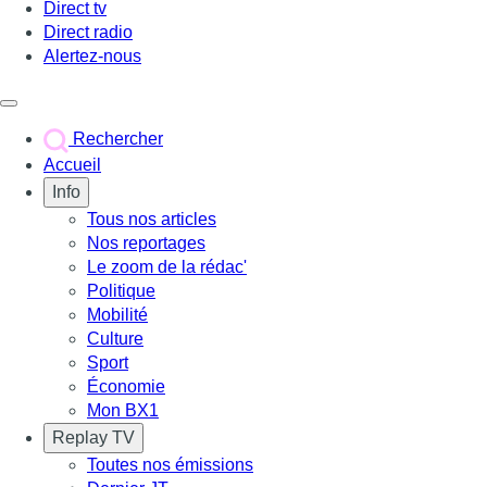
Direct tv
Direct radio
Alertez-nous
Déclencher le menu
Rechercher
Accueil
Info
Tous nos articles
Nos reportages
Le zoom de la rédac'
Politique
Mobilité
Culture
Sport
Économie
Mon BX1
Replay TV
Toutes nos émissions