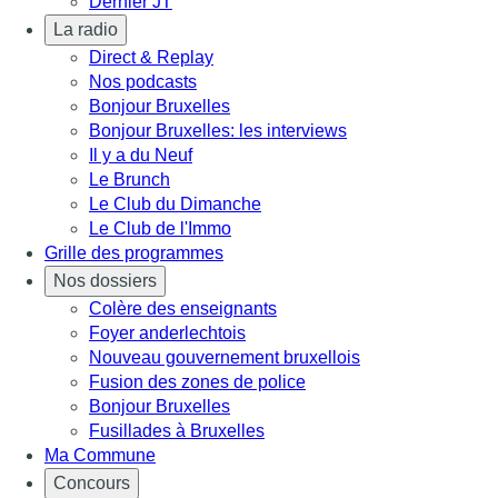
Dernier JT
La radio
Direct & Replay
Nos podcasts
Bonjour Bruxelles
Bonjour Bruxelles: les interviews
Il y a du Neuf
Le Brunch
Le Club du Dimanche
Le Club de l'Immo
Grille des programmes
Nos dossiers
Colère des enseignants
Foyer anderlechtois
Nouveau gouvernement bruxellois
Fusion des zones de police
Bonjour Bruxelles
Fusillades à Bruxelles
Ma Commune
Concours