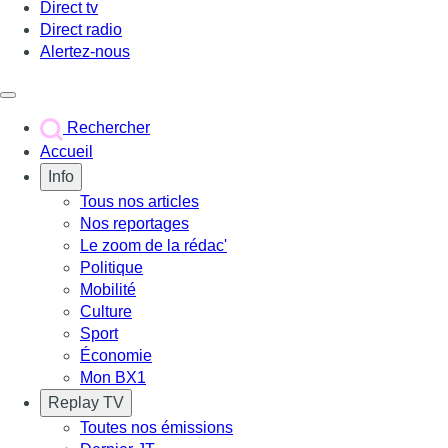
Direct tv
Direct radio
Alertez-nous
Déclencher le menu
Rechercher
Accueil
Info
Tous nos articles
Nos reportages
Le zoom de la rédac'
Politique
Mobilité
Culture
Sport
Économie
Mon BX1
Replay TV
Toutes nos émissions