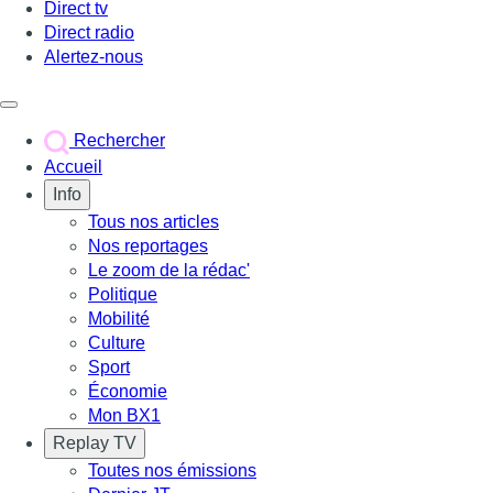
Direct tv
Direct radio
Alertez-nous
Déclencher le menu
Rechercher
Accueil
Info
Tous nos articles
Nos reportages
Le zoom de la rédac'
Politique
Mobilité
Culture
Sport
Économie
Mon BX1
Replay TV
Toutes nos émissions