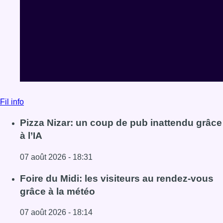
Fil info
Pizza Nizar: un coup de pub inattendu grâce
à l’IA
07 août 2026 - 18:31
Lire l'article Pizza Nizar: un coup de pub inattendu grâce à
Foire du Midi: les visiteurs au rendez-vous
grâce à la météo
07 août 2026 - 18:14