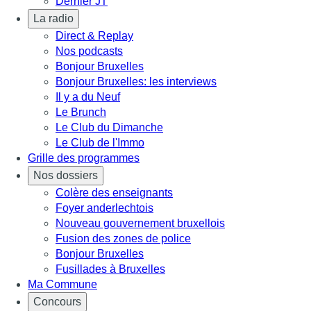
Dernier JT
La radio
Direct & Replay
Nos podcasts
Bonjour Bruxelles
Bonjour Bruxelles: les interviews
Il y a du Neuf
Le Brunch
Le Club du Dimanche
Le Club de l'Immo
Grille des programmes
Nos dossiers
Colère des enseignants
Foyer anderlechtois
Nouveau gouvernement bruxellois
Fusion des zones de police
Bonjour Bruxelles
Fusillades à Bruxelles
Ma Commune
Concours